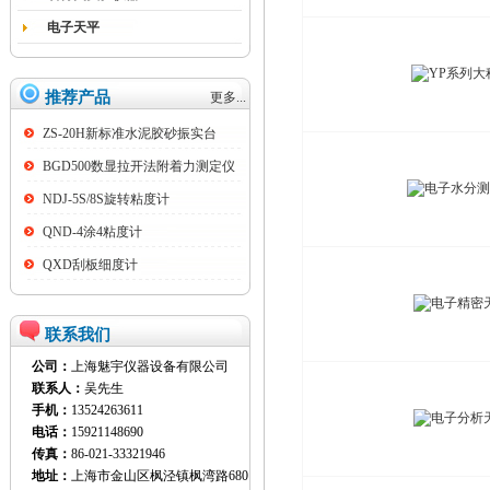
电子天平
推荐产品
更多...
ZS-20H新标准水泥胶砂振实台
BGD500数显拉开法附着力测定仪
NDJ-5S/8S旋转粘度计
QND-4涂4粘度计
QXD刮板细度计
联系我们
公司：
上海魅宇仪器设备有限公司
联系人：
吴先生
手机：
13524263611
电话：
15921148690
传真：
86-021-33321946
地址：
上海市金山区枫泾镇枫湾路680