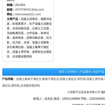
680号
邮编：
201404
邮箱：
2679790421@qq.com
网址：
www.meiyu021.com
主营产品：
混凝土回弹仪，漆膜冲击
器，铅笔硬度计，生产混凝土试验仪
器，水泥试验仪器，公路土工仪器，
无损检测仪器，力学设备，各种试
模，各种筛具，沥青试验仪器，压力
机，拉力机，水泥、混凝土试模类，
其它检测仪器，混凝土氯离子测定
仪，混凝土养护箱，沥青软化点测定
仪，水泥胶砂搅拌机
首页
|
公司简介
|
产品展示
|
热卖产品
产品导航
：
混凝土氯离子测定仪
,
氯离子测定仪
,
混凝土测定仪
,
养护箱
,
混凝土养护箱
,
测定仪
,
搅拌机
,
水泥胶砂搅拌机
上海魅宇仪器设备有限公司
版
联系人：吴先生 电话：15921148690 手机：13524263611