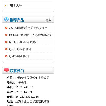
电子天平
推荐产品
更多...
ZS-20H新标准水泥胶砂振实台
BGD500数显拉开法附着力测定仪
NDJ-5S/8S旋转粘度计
QND-4涂4粘度计
QXD刮板细度计
联系我们
公司：
上海魅宇仪器设备有限公司
联系人：
吴先生
手机：
13524263611
电话：
15921148690
传真：
86-021-33321946
地址：
上海市金山区枫泾镇枫湾路