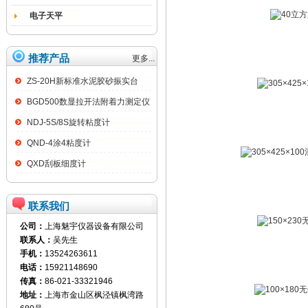
电子天平
推荐产品
更多...
ZS-20H新标准水泥胶砂振实台
BGD500数显拉开法附着力测定仪
NDJ-5S/8S旋转粘度计
QND-4涂4粘度计
QXD刮板细度计
联系我们
公司：
上海魅宇仪器设备有限公司
联系人：
吴先生
手机：
13524263611
电话：
15921148690
传真：
86-021-33321946
地址：
上海市金山区枫泾镇枫湾路