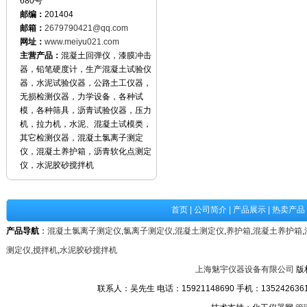
680号
邮编：
201404
邮箱：
2679790421@qq.com
网址：
www.meiyu021.com
主营产品：
混凝土回弹仪，漆膜冲击
器，铅笔硬度计，生产混凝土试验仪
器，水泥试验仪器，公路土工仪器，
无损检测仪器，力学设备，各种试
模，各种筛具，沥青试验仪器，压力
机，拉力机，水泥、混凝土试模类，
其它检测仪器，混凝土氯离子测定
仪，混凝土养护箱，沥青软化点测定
仪，水泥胶砂搅拌机
首页
|
公司简介
|
产品展示
|
热卖产品
产品导航
：
混凝土氯离子测定仪
,
氯离子测定仪
,
混凝土测定仪
,
养护箱
,
混凝土养护箱
,
测定仪
,
搅拌机
,
水泥胶砂搅拌机
上海魅宇仪器设备有限公司
版
联系人：吴先生 电话：15921148690 手机：13524263611