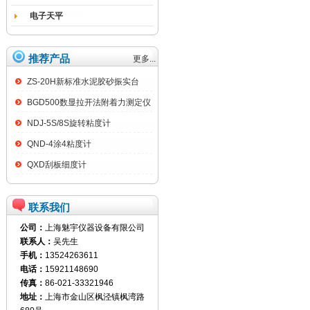
电子天平
推荐产品
更多...
ZS-20H新标准水泥胶砂振实台
BGD500数显拉开法附着力测定仪
NDJ-5S/8S旋转粘度计
QND-4涂4粘度计
QXD刮板细度计
联系我们
公司：
上海魅宇仪器设备有限公司
联系人：
吴先生
手机：
13524263611
电话：
15921148690
传真：
86-021-33321946
地址：
上海市金山区枫泾镇枫湾路