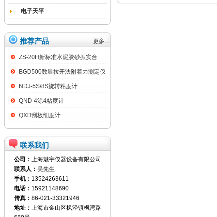
电子天平
推荐产品
更多...
ZS-20H新标准水泥胶砂振实台
BGD500数显拉开法附着力测定仪
NDJ-5S/8S旋转粘度计
QND-4涂4粘度计
QXD刮板细度计
联系我们
公司：
上海魅宇仪器设备有限公司
联系人：
吴先生
手机：
13524263611
电话：
15921148690
传真：
86-021-33321946
地址：
上海市金山区枫泾镇枫湾路