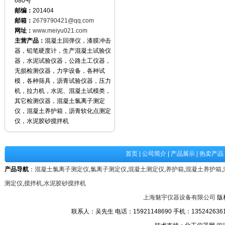
680号
邮编：
201404
邮箱：
2679790421@qq.com
网址：
www.meiyu021.com
主营产品：
混凝土回弹仪，漆膜冲击
器，铅笔硬度计，生产混凝土试验仪
器，水泥试验仪器，公路土工仪器，
无损检测仪器，力学设备，各种试
模，各种筛具，沥青试验仪器，压力
机，拉力机，水泥、混凝土试模类，
其它检测仪器，混凝土氯离子测定
仪，混凝土养护箱，沥青软化点测定
仪，水泥胶砂搅拌机
首页
|
公司简介
|
产品展示
|
热卖产品
产品导航
：
混凝土氯离子测定仪
,
氯离子测定仪
,
混凝土测定仪
,
养护箱
,
混凝土养护箱
,
测定仪
,
搅拌机
,
水泥胶砂搅拌机
上海魅宇仪器设备有限公司
版
联系人：吴先生 电话：15921148690 手机：13524263611