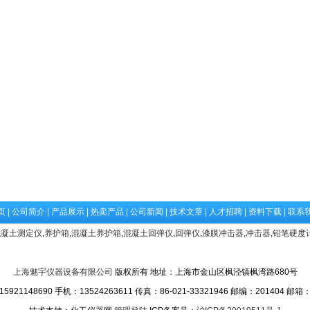
页
|
公司简介
|
产品展示
|
热卖产品
|
公司新闻
|
技术文章
|
人才招聘
|
资料下载
|
联系
混凝土测定仪
,
养护箱
,
混凝土养护箱
,
混凝土回弹仪
,
回弹仪
,
漆膜冲击器
,
冲击器
,
铅笔硬度
上海魅宇仪器设备有限公司
版权所有 地址：上海市金山区枫泾镇枫湾路680号
1148690 手机：13524263611 传真：86-021-33321946 邮编：201404 邮箱