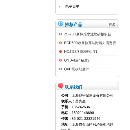
电子天平
推荐产品
更多...
ZS-20H新标准水泥胶砂振实台
BGD500数显拉开法附着力测定仪
NDJ-5S/8S旋转粘度计
QND-4涂4粘度计
QXD刮板细度计
联系我们
公司：
上海魅宇仪器设备有限公司
联系人：
吴先生
手机：
13524263611
电话：
15921148690
传真：
86-021-33321946
地址：
上海市金山区枫泾镇枫湾路