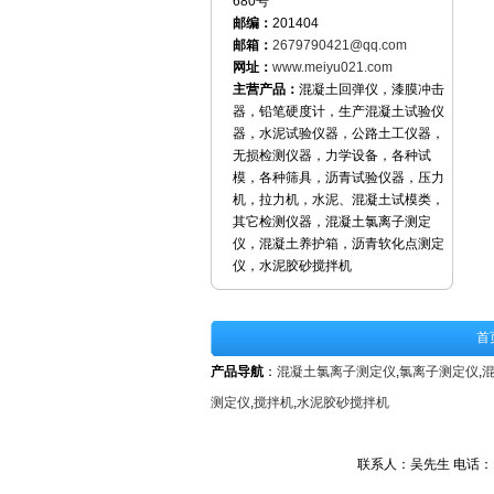
680号
邮编：
201404
邮箱：
2679790421@qq.com
网址：
www.meiyu021.com
主营产品：
混凝土回弹仪，漆膜冲击
器，铅笔硬度计，生产混凝土试验仪
器，水泥试验仪器，公路土工仪器，
无损检测仪器，力学设备，各种试
模，各种筛具，沥青试验仪器，压力
机，拉力机，水泥、混凝土试模类，
其它检测仪器，混凝土氯离子测定
仪，混凝土养护箱，沥青软化点测定
仪，水泥胶砂搅拌机
首
产品导航
：
混凝土氯离子测定仪
,
氯离子测定仪
,
测定仪
,
搅拌机
,
水泥胶砂搅拌机
联系人：吴先生 电话：1592