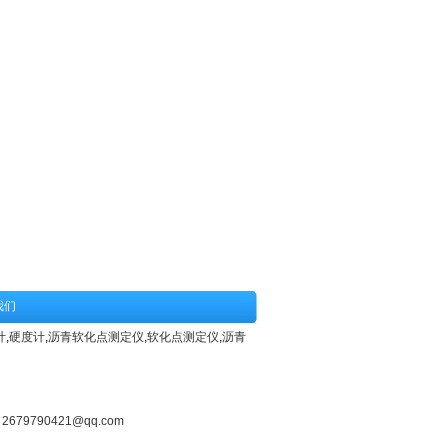
我们
计
,
硬度计
,
沥青软化点测定仪
,
软化点测定仪
,
沥青
：
2679790421@qq.com