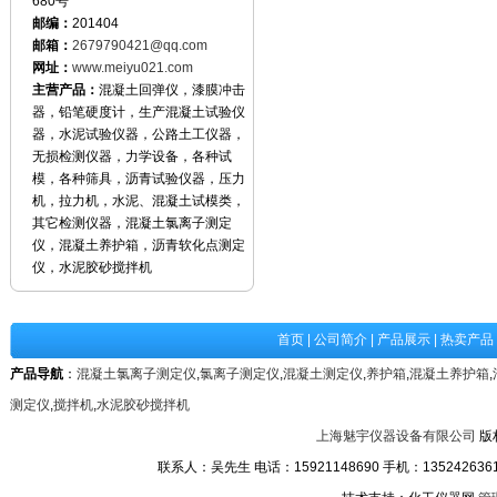
680号
邮编：
201404
邮箱：
2679790421@qq.com
网址：
www.meiyu021.com
主营产品：
混凝土回弹仪，漆膜冲击
器，铅笔硬度计，生产混凝土试验仪
器，水泥试验仪器，公路土工仪器，
无损检测仪器，力学设备，各种试
模，各种筛具，沥青试验仪器，压力
机，拉力机，水泥、混凝土试模类，
其它检测仪器，混凝土氯离子测定
仪，混凝土养护箱，沥青软化点测定
仪，水泥胶砂搅拌机
首页
|
公司简介
|
产品展示
|
热卖产品
产品导航
：
混凝土氯离子测定仪
,
氯离子测定仪
,
混凝土测定仪
,
养护箱
,
混凝土养护箱
,
测定仪
,
搅拌机
,
水泥胶砂搅拌机
上海魅宇仪器设备有限公司
版
联系人：吴先生 电话：15921148690 手机：13524263611