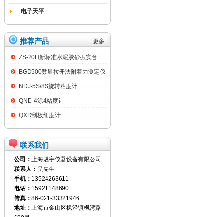
电子天平
推荐产品
更多...
ZS-20H新标准水泥胶砂振实台
BGD500数显拉开法附着力测定仪
NDJ-5S/8S旋转粘度计
QND-4涂4粘度计
QXD刮板细度计
联系我们
公司：
上海魅宇仪器设备有限公司
联系人：
吴先生
手机：
13524263611
电话：
15921148690
传真：
86-021-33321946
地址：
上海市金山区枫泾镇枫湾路