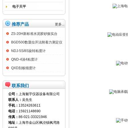
电子天平
推荐产品
更多...
ZS-20H新标准水泥胶砂振实台
BGD500数显拉开法附着力测定仪
NDJ-5S/8S旋转粘度计
QND-4涂4粘度计
QXD刮板细度计
联系我们
公司：
上海魅宇仪器设备有限公司
联系人：
吴先生
手机：
13524263611
电话：
15921148690
传真：
86-021-33321946
地址：
上海市金山区枫泾镇枫湾路