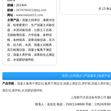
680号
邮编：
201404
共 13 
邮箱：
2679790421@qq.com
网址：
www.meiyu021.com
主营产品：
混凝土回弹仪，漆膜冲击
器，铅笔硬度计，生产混凝土试验仪
器，水泥试验仪器，公路土工仪器，
无损检测仪器，力学设备，各种试
模，各种筛具，沥青试验仪器，压力
机，拉力机，水泥、混凝土试模类，
其它检测仪器，混凝土氯离子测定
仪，混凝土养护箱，沥青软化点测定
仪，水泥胶砂搅拌机
首页
|
公司简介
|
产品展示
|
热卖产品
产品导航
：
混凝土氯离子测定仪
,
氯离子测定仪
,
混凝土测定仪
,
养护箱
,
混凝土养护箱
,
测定仪
,
搅拌机
,
水泥胶砂搅拌机
上海魅宇仪器设备有限公司
版
联系人：吴先生 电话：15921148690 手机：13524263611