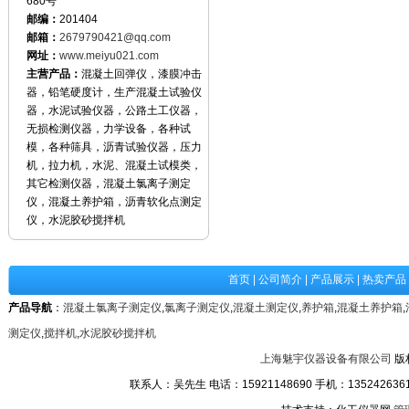
680号
邮编：
201404
邮箱：
2679790421@qq.com
网址：
www.meiyu021.com
主营产品：
混凝土回弹仪，漆膜冲击
器，铅笔硬度计，生产混凝土试验仪
器，水泥试验仪器，公路土工仪器，
无损检测仪器，力学设备，各种试
模，各种筛具，沥青试验仪器，压力
机，拉力机，水泥、混凝土试模类，
其它检测仪器，混凝土氯离子测定
仪，混凝土养护箱，沥青软化点测定
仪，水泥胶砂搅拌机
首页
|
公司简介
|
产品展示
|
热卖产品
产品导航
：
混凝土氯离子测定仪
,
氯离子测定仪
,
混凝土测定仪
,
养护箱
,
混凝土养护箱
,
测定仪
,
搅拌机
,
水泥胶砂搅拌机
上海魅宇仪器设备有限公司
版
联系人：吴先生 电话：15921148690 手机：13524263611