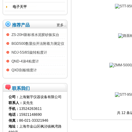
电子天平
推荐产品
更多...
ZS-20H新标准水泥胶砂振实台
BGD500数显拉开法附着力测定仪
NDJ-5S/8S旋转粘度计
QND-4涂4粘度计
QXD刮板细度计
联系我们
公司：
上海魅宇仪器设备有限公司
联系人：
吴先生
手机：
13524263611
共 12 
电话：
15921148690
传真：
86-021-33321946
地址：
上海市金山区枫泾镇枫湾路