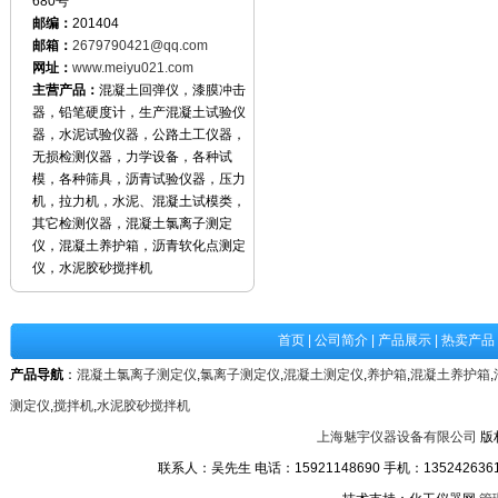
680号
邮编：
201404
邮箱：
2679790421@qq.com
网址：
www.meiyu021.com
主营产品：
混凝土回弹仪，漆膜冲击
器，铅笔硬度计，生产混凝土试验仪
器，水泥试验仪器，公路土工仪器，
无损检测仪器，力学设备，各种试
模，各种筛具，沥青试验仪器，压力
机，拉力机，水泥、混凝土试模类，
其它检测仪器，混凝土氯离子测定
仪，混凝土养护箱，沥青软化点测定
仪，水泥胶砂搅拌机
首页
|
公司简介
|
产品展示
|
热卖产品
产品导航
：
混凝土氯离子测定仪
,
氯离子测定仪
,
混凝土测定仪
,
养护箱
,
混凝土养护箱
,
测定仪
,
搅拌机
,
水泥胶砂搅拌机
上海魅宇仪器设备有限公司
版
联系人：吴先生 电话：15921148690 手机：13524263611