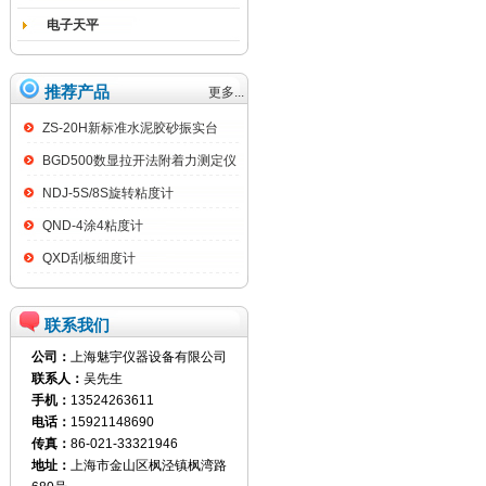
电子天平
推荐产品
更多...
ZS-20H新标准水泥胶砂振实台
BGD500数显拉开法附着力测定仪
NDJ-5S/8S旋转粘度计
QND-4涂4粘度计
QXD刮板细度计
联系我们
公司：
上海魅宇仪器设备有限公司
联系人：
吴先生
手机：
13524263611
电话：
15921148690
传真：
86-021-33321946
地址：
上海市金山区枫泾镇枫湾路