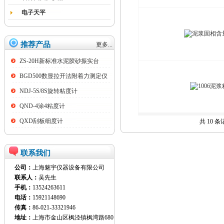
电子天平
推荐产品
更多...
ZS-20H新标准水泥胶砂振实台
BGD500数显拉开法附着力测定仪
NDJ-5S/8S旋转粘度计
QND-4涂4粘度计
QXD刮板细度计
共 10 
联系我们
公司：
上海魅宇仪器设备有限公司
联系人：
吴先生
手机：
13524263611
电话：
15921148690
传真：
86-021-33321946
地址：
上海市金山区枫泾镇枫湾路680