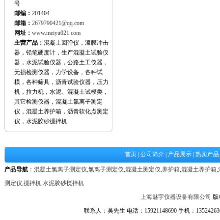
号
邮编：
201404
邮箱：
2679790421@qq.com
网址：
www.meiyu021.com
主营产品：
混凝土回弹仪，漆膜冲击
器，铅笔硬度计，生产混凝土试验仪
器，水泥试验仪器，公路土工仪器，
无损检测仪器，力学设备，各种试
模，各种筛具，沥青试验仪器，压力
机，拉力机，水泥、混凝土试模类，
其它检测仪器，混凝土氯离子测定
仪，混凝土养护箱，沥青软化点测定
仪，水泥胶砂搅拌机
首页
|
公司简介
|
产品展示
|
热卖产品
产品导航
：
混凝土氯离子测定仪
,
氯离子测定仪
,
混凝土测定仪
,
养护箱
,
混凝土养护箱
,
测定仪
,
搅拌机
,
水泥胶砂搅拌机
上海魅宇仪器设备有限公司
版
联系人：吴先生 电话：15921148690 手机：1352426361