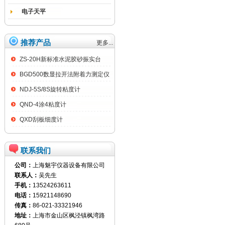
电子天平
推荐产品
更多...
ZS-20H新标准水泥胶砂振实台
BGD500数显拉开法附着力测定仪
NDJ-5S/8S旋转粘度计
QND-4涂4粘度计
QXD刮板细度计
联系我们
公司：
上海魅宇仪器设备有限公司
联系人：
吴先生
手机：
13524263611
电话：
15921148690
传真：
86-021-33321946
地址：
上海市金山区枫泾镇枫湾路