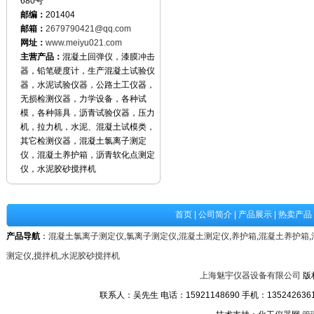
680号
邮编：
201404
邮箱：
2679790421@qq.com
网址：
www.meiyu021.com
主营产品：
混凝土回弹仪，漆膜冲击
器，铅笔硬度计，生产混凝土试验仪
器，水泥试验仪器，公路土工仪器，
无损检测仪器，力学设备，各种试
模，各种筛具，沥青试验仪器，压力
机，拉力机，水泥、混凝土试模类，
其它检测仪器，混凝土氯离子测定
仪，混凝土养护箱，沥青软化点测定
仪，水泥胶砂搅拌机
首页
|
公司简介
|
产品展示
|
热卖产品
产品导航
：
混凝土氯离子测定仪
,
氯离子测定仪
,
混凝土测定仪
,
养护箱
,
混凝土养护箱
,
测定仪
,
搅拌机
,
水泥胶砂搅拌机
上海魅宇仪器设备有限公司
版
联系人：吴先生 电话：15921148690 手机：13524263611