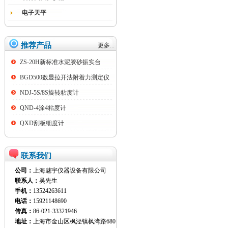
电子天平
推荐产品
更多...
ZS-20H新标准水泥胶砂振实台
BGD500数显拉开法附着力测定仪
NDJ-5S/8S旋转粘度计
QND-4涂4粘度计
QXD刮板细度计
联系我们
公司：
上海魅宇仪器设备有限公司
联系人：
吴先生
手机：
13524263611
电话：
15921148690
传真：
86-021-33321946
地址：
上海市金山区枫泾镇枫湾路680