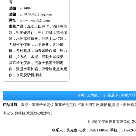
号
邮编：
201404
邮箱：
2679790421@qq.com
网址：
www.meiyu021.com
主营产品：
混凝土回弹仪，漆膜冲击
器，铅笔硬度计，生产混凝土试验仪
器，水泥试验仪器，公路土工仪器，
无损检测仪器，力学设备，各种试
模，各种筛具，沥青试验仪器，压力
机，拉力机，水泥、混凝土试模类，
其它检测仪器，混凝土氯离子测定
仪，混凝土养护箱，沥青软化点测定
仪，水泥胶砂搅拌机
首页
|
公司简介
|
产品展示
|
热卖产品
产品导航
：
混凝土氯离子测定仪
,
氯离子测定仪
,
混凝土测定仪
,
养护箱
,
混凝土养护箱
,
测定仪
,
搅拌机
,
水泥胶砂搅拌机
上海魅宇仪器设备有限公司
版
联系人：吴先生 电话：15921148690 手机：1352426361