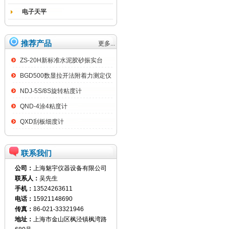
电子天平
推荐产品
更多...
ZS-20H新标准水泥胶砂振实台
BGD500数显拉开法附着力测定仪
NDJ-5S/8S旋转粘度计
QND-4涂4粘度计
QXD刮板细度计
联系我们
公司：
上海魅宇仪器设备有限公司
联系人：
吴先生
手机：
13524263611
电话：
15921148690
传真：
86-021-33321946
地址：
上海市金山区枫泾镇枫湾路