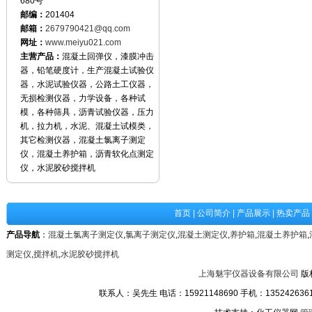
680号
邮编：
201404
邮箱：
2679790421@qq.com
网址：
www.meiyu021.com
主营产品：
混凝土回弹仪，漆膜冲击
器，铅笔硬度计，生产混凝土试验仪
器，水泥试验仪器，公路土工仪器，
无损检测仪器，力学设备，各种试
模，各种筛具，沥青试验仪器，压力
机，拉力机，水泥、混凝土试模类，
其它检测仪器，混凝土氯离子测定
仪，混凝土养护箱，沥青软化点测定
仪，水泥胶砂搅拌机
首页
|
公司简介
|
产品展示
|
热卖产品
产品导航
：
混凝土氯离子测定仪
,
氯离子测定仪
,
混凝土测定仪
,
养护箱
,
混凝土养护箱
,
测定仪
,
搅拌机
,
水泥胶砂搅拌机
上海魅宇仪器设备有限公司
版
联系人：吴先生 电话：15921148690 手机：13524263611