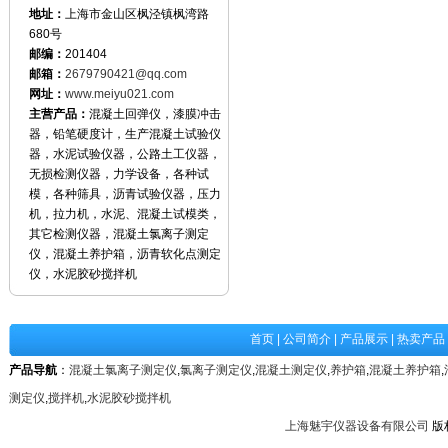
地址：
上海市金山区枫泾镇枫湾路
680号
邮编：
201404
邮箱：
2679790421@qq.com
网址：
www.meiyu021.com
主营产品：
混凝土回弹仪，漆膜冲击
器，铅笔硬度计，生产混凝土试验仪
器，水泥试验仪器，公路土工仪器，
无损检测仪器，力学设备，各种试
模，各种筛具，沥青试验仪器，压力
机，拉力机，水泥、混凝土试模类，
其它检测仪器，混凝土氯离子测定
仪，混凝土养护箱，沥青软化点测定
仪，水泥胶砂搅拌机
首页
|
公司简介
|
产品展示
|
热卖产品
产品导航
：
混凝土氯离子测定仪
,
氯离子测定仪
,
混凝土测定仪
,
养护箱
,
混凝土养护箱
,
测定仪
,
搅拌机
,
水泥胶砂搅拌机
上海魅宇仪器设备有限公司
版