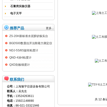
石膏类实验仪器
电子天平
推荐产品
更多...
ZS-20H新标准水泥胶砂振实台
BGD500数显拉开法附着力测定仪
NDJ-5S/8S旋转粘度计
QND-4涂4粘度计
QXD刮板细度计
联系我们
公司：
上海魅宇仪器设备有限公司
联系人：
吴先生
手机：
13524263611
共 12 
电话：
15921148690
传真：
86-021-33321946