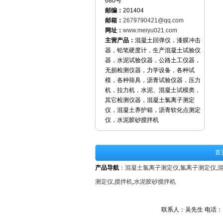
680号
邮编：
201404
邮箱：
2679790421@qq.com
网址：
www.meiyu021.com
主营产品：
混凝土回弹仪，漆膜冲击
器，铅笔硬度计，生产混凝土试验仪
器，水泥试验仪器，公路土工仪器，
无损检测仪器，力学设备，各种试
模，各种筛具，沥青试验仪器，压力
机，拉力机，水泥、混凝土试模类，
其它检测仪器，混凝土氯离子测定
仪，混凝土养护箱，沥青软化点测定
仪，水泥胶砂搅拌机
首
产品导航
：
混凝土氯离子测定仪
,
氯离子测定仪
,
测定仪
,
搅拌机
,
水泥胶砂搅拌机
联系人：吴先生 电话：1592