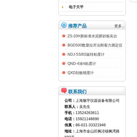
电子天平
推荐产品
更多...
ZS-20H新标准水泥胶砂振实台
BGD500数显拉开法附着力测定仪
NDJ-5S/8S旋转粘度计
QND-4涂4粘度计
QXD刮板细度计
联系我们
公司：
上海魅宇仪器设备有限公司
联系人：
吴先生
手机：
13524263611
电话：
15921148690
传真：
86-021-33321946
地址：
上海市金山区枫泾镇枫湾路