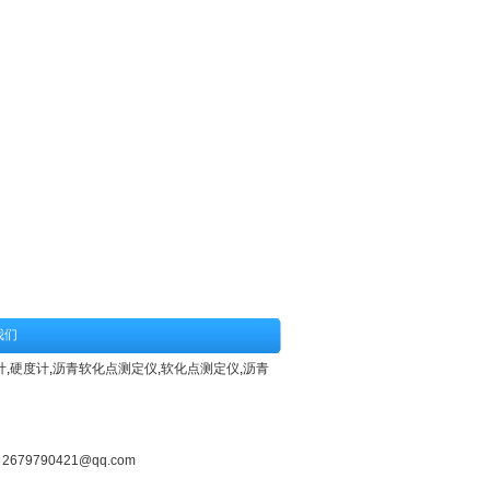
我们
计
,
硬度计
,
沥青软化点测定仪
,
软化点测定仪
,
沥青
：
2679790421@qq.com