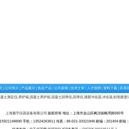
页
|
公司简介
|
产品展示
|
热卖产品
|
公司新闻
|
技术文章
|
人才招聘
|
资料下载
|
联系
混凝土测定仪
,
养护箱
,
混凝土养护箱
,
混凝土回弹仪
,
回弹仪
,
漆膜冲击器
,
冲击器
,
铅笔硬度
上海魅宇仪器设备有限公司
版权所有 地址：上海市金山区枫泾镇枫湾路680号
1148690 手机：13524263611 传真：86-021-33321946 邮编：201404 邮箱