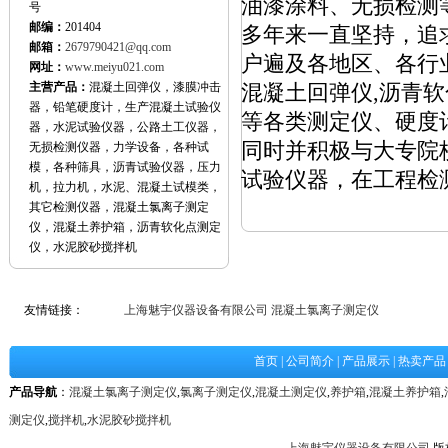
油漆涂料、无损检测
号
邮编：
201404
多年来一直坚持，追
邮箱：
2679790421@qq.com
户遍及各地区、各行
网址：
www.meiyu021.com
主营产品：
混凝土回弹仪，漆膜冲击
混凝土回弹仪,沥青软
器，铅笔硬度计，生产混凝土试验仪
等各类测定仪、硬度
器，水泥试验仪器，公路土工仪器，
同时并积极与大专院
无损检测仪器，力学设备，各种试
模，各种筛具，沥青试验仪器，压力
试验仪器，在工程检
机，拉力机，水泥、混凝土试模类，
其它检测仪器，混凝土氯离子测定
仪，混凝土养护箱，沥青软化点测定
仪，水泥胶砂搅拌机
友情链接：
上海魅宇仪器设备有限公司
混凝土氯离子测定仪
首页
|
公司简介
|
产品展示
|
热卖产品
产品导航
：
混凝土氯离子测定仪
,
氯离子测定仪
,
混凝土测定仪
,
养护箱
,
混凝土养护箱
,
测定仪
,
搅拌机
,
水泥胶砂搅拌机