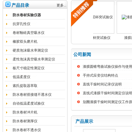
产品目录
更多...
防水卷材实验仪器
抗穿孔性仪
卷材釉砖真空吸水仪
刮板细度计
C光源加氏比色计
涂层杯突试验仪
漆膜磨
橡胶双头磨片机
硬质泡沫吸水率测定仪
公司新闻
柔性泡沫真空吸水率测定仪
漆膜圆锥弯曲试验仪操作与使
板尺寸稳定性测定仪
手持式应变仪结构特点
低温柔度仪
直线干燥时间记录仪说明
索氏提取器萃取
直线式漆膜干燥时间测定仪说
防水卷材搭接缝不透水仪
划圈漆膜干燥时间测定仪工作
自动低温柔度试验仪
防水卷材冲片机
防水卷材测厚仪
产品展示
防水卷材不透水仪