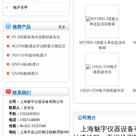
电子天平
推荐产品
更多...
ZS-20H新标准水泥胶砂振实台
MYDBD-3混凝土单边盐冻试
BGD500数显拉开法附着力测定仪
验箱
NDJ-5S/8S旋转粘度计
QND-4涂4粘度计
QXD刮板细度计
LHQS-3350电子路面渗水仪
R
联系我们
公司：
上海魅宇仪器设备有限公司
联系人：
吴先生
手机：
13524263611
公司简介
电话：
15921148690
传真：
86-021-33321946
上海魅宇仪器设备有
地址：
上海市金山区枫泾镇枫湾路680