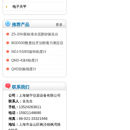
电子天平
推荐产品
更多...
ZS-20H新标准水泥胶砂振实台
BGD500数显拉开法附着力测定仪
NDJ-5S/8S旋转粘度计
QND-4涂4粘度计
QXD刮板细度计
联系我们
公司：
上海魅宇仪器设备有限公司
联系人：
吴先生
手机：
13524263611
电话：
15921148690
传真：
86-021-33321946
地址：
上海市金山区枫泾镇枫湾路