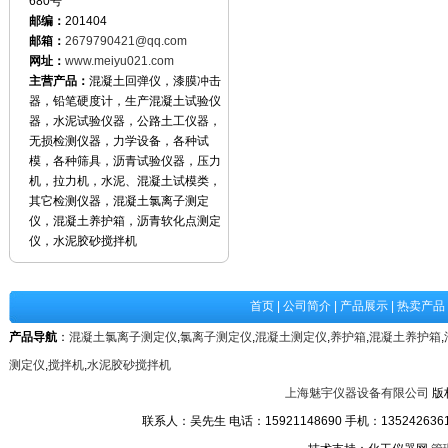
680号
邮编：
201404
邮箱：
2679790421@qq.com
网址：
www.meiyu021.com
主营产品：
混凝土回弹仪，漆膜冲击
器，铅笔硬度计，生产混凝土试验仪
器，水泥试验仪器，公路土工仪器，
无损检测仪器，力学设备，各种试
模，各种筛具，沥青试验仪器，压力
机，拉力机，水泥、混凝土试模类，
其它检测仪器，混凝土氯离子测定
仪，混凝土养护箱，沥青软化点测定
仪，水泥胶砂搅拌机
首页
|
公司简介
|
产品展示
|
热卖产品
产品导航
：
混凝土氯离子测定仪
,
氯离子测定仪
,
混凝土测定仪
,
养护箱
,
混凝土养护箱
,
测定仪
,
搅拌机
,
水泥胶砂搅拌机
上海魅宇仪器设备有限公司
版
联系人：吴先生 电话：15921148690 手机：13524263611