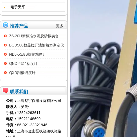
电子天平
推荐产品
更多...
ZS-20H新标准水泥胶砂振实台
BGD500数显拉开法附着力测定仪
NDJ-5S/8S旋转粘度计
QND-4涂4粘度计
QXD刮板细度计
联系我们
公司：
上海魅宇仪器设备有限公司
联系人：
吴先生
手机：
13524263611
电话：
15921148690
传真：
86-021-33321946
地址：
上海市金山区枫泾镇枫湾路