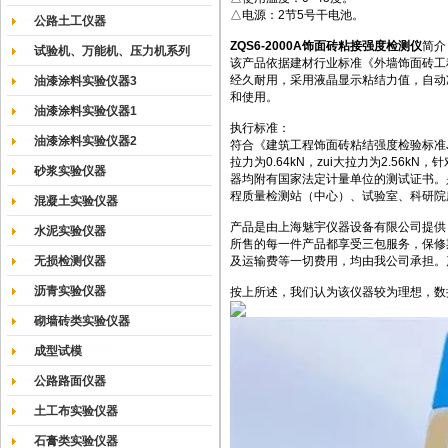
△电源：2节5号干电池。
公路土工仪器
ZQS6-2000A饰面砖粘接强度检测仪
简介
试验机、万能机、压力机系列
该产品依据建材行业标准《外墙饰面砖工
经久耐用，采用液晶显示粘结力值，自动
油漆涂料实验仪器3
和使用。
油漆涂料实验仪器1
执行标准：
油漆涂料实验仪器2
符合《建筑工程饰面砖粘结强度检验标准JGJ
拉力为0.64kN，zui大拉力为2.56
砂浆实验仪器
器均附有国家法定计量单位的测试证书。
程质量检测站（中心）、试验室、科研院
混凝土实验仪器
产品是由上海魅宇仪器设备有限公司提供
水泥实验仪器
所售的每一件产品都享受三包服务，保修
无损检测仪器
及运输费等一切费用，均由我公司承担。
沥青实验仪器
按上所述，我们认为该仪器较为理想，数
砌墙砖类实验仪器
成型试模
公路路面仪器
土工布实验仪器
石膏类实验仪器