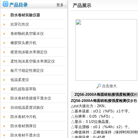
产品目录
更多...
产品展示
防水卷材实验仪器
抗穿孔性仪
卷材釉砖真空吸水仪
橡胶双头磨片机
硬质泡沫吸水率测定仪
柔性泡沫真空吸水率测定仪
板尺寸稳定性测定仪
低温柔度仪
点击放大
索氏提取器萃取
ZQS6-2000A饰面砖粘接强度检测仪
的
防水卷材搭接缝不透水仪
ZQS6-2000A饰面砖粘接强度检测仪
参数
△zui大拔出力：2KN。
自动低温柔度试验仪
△基本误差：≤O.1（%FS）±1个字。
△分辨率：0.05（%FS）。
防水卷材冲片机
△显示：3 1/2位液晶显。
防水卷材测厚仪
△零点漂移：≤0.1（%/4h）±2）个。
△峰值保持：正峰值保持（保持时间30
防水卷材不透水仪
△使用温度：0~45度。