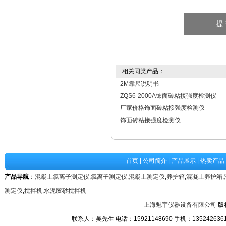
相关同类产品：
2M靠尺说明书
ZQS6-2000A饰面砖粘接强度检测仪
厂家价格饰面砖粘接强度检测仪
饰面砖粘接强度检测仪
首页
|
公司简介
|
产品展示
|
热卖产品
产品导航
：
混凝土氯离子测定仪
,
氯离子测定仪
,
混凝土测定仪
,
养护箱
,
混凝土养护箱
,
测定仪
,
搅拌机
,
水泥胶砂搅拌机
上海魅宇仪器设备有限公司
版
联系人：吴先生 电话：15921148690 手机：13524263611