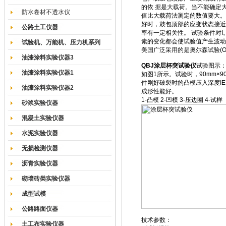
的依 据是大载荷。当不能确定
防水卷材不透水仪
值比大载荷法测定的数值要大。.3
好时，鼓包顶部的应变状态接近
公路土工仪器
率有一定相关性。 试验条件对
素的变化都会使试验值产生波动
试验机、万能机、压力机系列
美国广泛采用的是奥尔森试验(Ol
油漆涂料实验仪器3
QBJ
涂层杯突试验仪
试验图示
油漆涂料实验仪器1
如图1所示。试验时，90mm×
件刚好破裂时的凸模压入深度I
油漆涂料实验仪器2
成形性能好。
1-凸模 2-凹模 3-压边圈 4-试样
砂浆实验仪器
混凝土实验仪器
水泥实验仪器
无损检测仪器
沥青实验仪器
砌墙砖类实验仪器
成型试模
公路路面仪器
技术参数：
土工布实验仪器