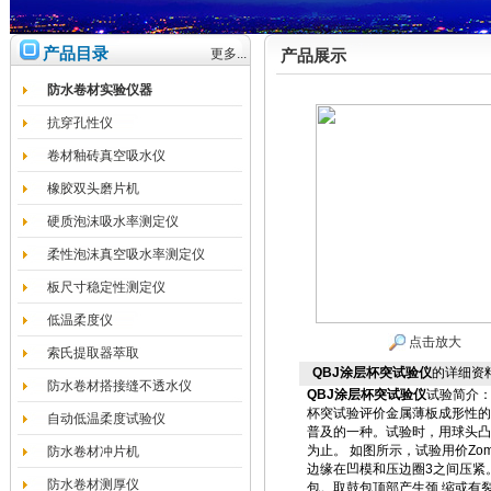
产品目录
更多...
产品展示
防水卷材实验仪器
抗穿孔性仪
卷材釉砖真空吸水仪
橡胶双头磨片机
硬质泡沫吸水率测定仪
柔性泡沫真空吸水率测定仪
板尺寸稳定性测定仪
低温柔度仪
点击放大
索氏提取器萃取
QBJ涂层杯突试验仪
的详细资
防水卷材搭接缝不透水仪
QBJ
涂层杯突试验仪
试验简介
杯突试验评价金属薄板成形性的试验
自动低温柔度试验仪
普及的一种。试验时，用球头凸
为止。 如图所示，试验用价Zom
防水卷材冲片机
边缘在凹模和压边圈3之间压紧
防水卷材测厚仪
包。取鼓包顶部产生颈 缩或有