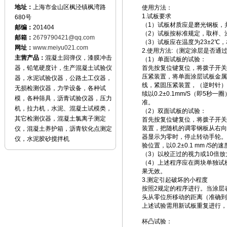
地址：
上海市金山区枫泾镇枫湾路
使用方法：
1.试板要求
680号
（1）试板材质应是磨光钢板，并
邮编：
201404
（2）试板按标准规定，取样、
邮箱：
2679790421@qq.com
（3）试板应在温度为23±2℃
网址：
www.meiyu021.com
2.使用方法:（测定涂层是否通
主营产品：
混凝土回弹仪，漆膜冲击
（1）单面试板的试验：
器，铅笔硬度计，生产混凝土试验仪
首先按复位键复位，将拨子开关
压紧装置，将单面涂层试板金属
器，水泥试验仪器，公路土工仪器，
线，紧固压紧装置，（逆时针）
无损检测仪器，力学设备，各种试
续以0.2±0.1mm/S（即
模，各种筛具，沥青试验仪器，压力
准。
机，拉力机，水泥、混凝土试模类，
（2）双面试板的试验：
其它检测仪器，混凝土氯离子测定
首先按复位键复位，将拨子开关
装置，把随机的调零钢板从右向
仪，混凝土养护箱，沥青软化点测定
器显示为零时，停止转动手轮。
仪，水泥胶砂搅拌机
验位置，以0.2±0.1 mm 
（3）以校正过的视力或10倍
（4）上述程序应在两块单独试
果无效。
3.测定引起破坏的小程度
按照2规定的程序进行。当涂层
头从零位所移动的距离（准确到0
上述试验需用新试板重复进行，
杯凸试验：