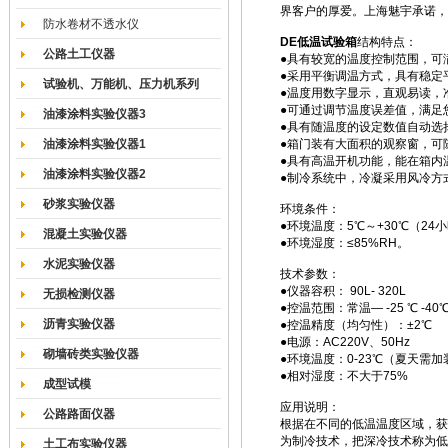
界客户的厚爱。上海魅宇承诺，
防水卷材不透水仪
DE
低温试验箱
结构特点：
公路土工仪器
●具有较宽的温度控制范围，可
●采用平衡调温方式，具有稳定
试验机、万能机、压力机系列
●温度用数字显示，直观易读，
●可通过调节温度误差值，满足
油漆涂料实验仪器3
●具有随温度的设定数值自动选
油漆涂料实验仪器1
●箱门装有大面积的观察窗，可
●具有高温开机功能，能在箱内
油漆涂料实验仪器2
●制冷系统中，冷凝采用风冷方
砂浆实验仪器
环境条件：
●环境温度：5℃～+30℃（24
混凝土实验仪器
●环境湿度：≤85%RH。
水泥实验仪器
技术参数：
●仪器容积： 90L- 320L
无损检测仪器
●控温范围：常温— -25 ℃ -40℃ 
沥青实验仪器
●控温精度（均匀性）：±2℃
●电源：AC220V、50Hz
砌墙砖类实验仪器
●环境温度：0-23℃（夏天
●相对湿度：不大于75%
成型试模
应用说明：
公路路面仪器
根据在不同的低温温度区域，获
为制冷技术，把深冷技术称为低
土工布实验仪器