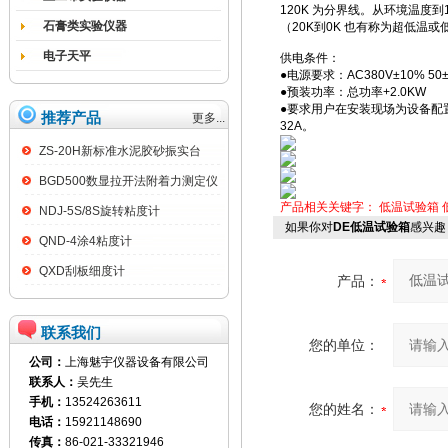
120K 为分界线。从环境温度到12
石膏类实验仪器
（20K到0K 也有称为超低
电子天平
供电条件：
●电源要求：AC380V±10% 50
●预装功率：总功率+2.0KW
●要求用户在安装现场为设备配
推荐产品
更多...
32A。
ZS-20H新标准水泥胶砂振实台
BGD500数显拉开法附着力测定仪
产品相关关键字：
低温试验箱
NDJ-5S/8S旋转粘度计
如果你对
DE低温试验箱
感兴趣
QND-4涂4粘度计
QXD刮板细度计
产品：
联系我们
您的单位：
公司：
上海魅宇仪器设备有限公司
联系人：
吴先生
手机：
13524263611
您的姓名：
电话：
15921148690
传真：
86-021-33321946