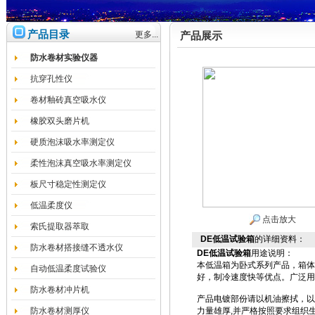
产品目录
更多...
产品展示
防水卷材实验仪器
抗穿孔性仪
卷材釉砖真空吸水仪
橡胶双头磨片机
硬质泡沫吸水率测定仪
柔性泡沫真空吸水率测定仪
板尺寸稳定性测定仪
低温柔度仪
点击放大
索氏提取器萃取
DE低温试验箱
的详细资料：
防水卷材搭接缝不透水仪
DE
低温试验箱
用途说明：
本低温箱为卧式系列产品，箱体
自动低温柔度试验仪
好，制冷速度快等优点。广泛用
防水卷材冲片机
产品电镀部份请以机油擦拭，以
防水卷材测厚仪
力量雄厚,并严格按照要求组织