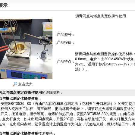
展示
沥青闪点与燃点测定仪操作使用
产品型号：
产品报价：
沥青闪点与燃点测定仪操作使用材料：H6
0.8mm。电炉：由200V-450W片
产品特点：
为2℃。适用于标准IS02592—1
法）》。
点击放大
闪点与燃点测定仪操作使用
的详细资料：
点与燃点测定仪操作使用
：
器安照GB/T3536--83《石油产品闪点和燃点测定法（克利夫兰开口杯法）》的规定使
油杯倒入克利夫兰油杯，满至刻线，把油杯房子电炉上，调节好点火器装置和温度计的
动开关，接通电源，指示等亮，电熔炉加热开始，安照GB/T3536-83的规定，由电位
，点火杆点火，如未出现闪点现象，升温2°C后，再按自锁按钮开关，点火杆相反方
任何一点出现闪点时，记录温度计上的温度作为闪点，试验结束后，做好清洁工作，
点与燃点测定仪操作使用
技术规格：