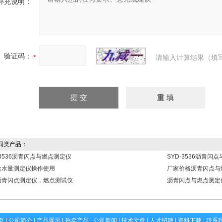
补充说明：
验证码：
请输入计算结果（填
同类产品：
-3536沥青闪点与燃点测定仪
SYD-3536沥青闪
含水量测定仪操作使用
厂家价格沥青闪点与
沥青闪点测定仪，燃点测试仪
沥青闪点与燃点测定
页
|
公司简介
|
产品展示
|
热卖产品
|
公司新闻
|
技术文章
|
人才招聘
|
资料下载
|
联系