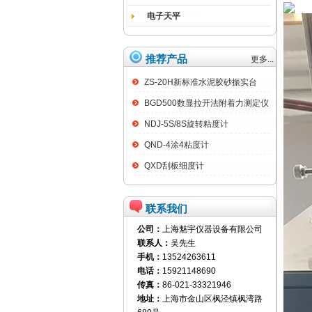
电子天平
推荐产品
更多...
ZS-20H新标准水泥胶砂振实台
BGD500数显拉开法附着力测定仪
NDJ-5S/8S旋转粘度计
QND-4涂4粘度计
QXD刮板细度计
联系我们
公司：
上海魅宇仪器设备有限公司
联系人：
吴先生
手机：
13524263611
电话：
15921148690
传真：
86-021-33321946
地址：
上海市金山区枫泾镇枫湾路