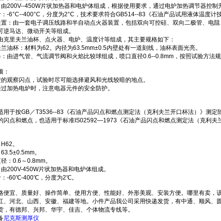
：由200V--450W片状加热器和电炉体组成，根据使用要求，通过电炉加热调节器控制
：-6°C--400°C，分度为2°C，技术要求符合GB514--83《石油产品试用液体温
装置：由一套电子调压线路和半自动点火器装置，包括双向可控硅、双向二极管、电阻
可逆马达、微动开关等组成。
由克里夫兰油杯、点火器、电炉、温度计等组成，其主要规格如下：
夫兰油杯：材料为62。内径为63.5mm±0.5内壁处有一道刻线，油杯表面光亮。
器：由进气管、气流调节阀和火焰比较球组成，喷口直径0.6--0.8mm，按照试验方
项：
楚的观察闪点，试验时尽可能选择避风和光线较暗的地点。
通过加热电炉时，注意电器元件的安全防护。
适用于按GB／T3536--83《石油产品闪点和燃点测定法（克利夫兰开口杯法）》测
的闪点和燃点，也适用于标准IS02592—1973《石油产品闪点和燃点测定法（克利
H62。
3.5±0.5mm。
径：0.6～0.8mm。
由200V-450W片状加热器和电炉体组成。
：-60℃-400℃，分度为2℃。
格便宜、质量好、操作简单、使用方便、性能好、外形美观、安装方便。哪里有卖，
江、河北、山西、安徽、福建等地。小件产品我公司采用快递发货，有中通、顺风、圆
货，有德邦、兴邦、华宇、佳吉、个体物流专线等。
备
尼克斯测厚仪