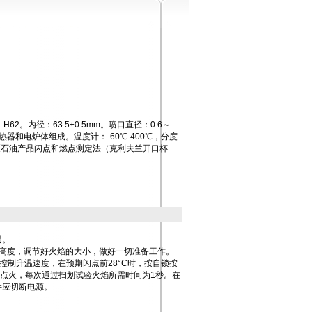
2。内径：63.5±0.5mm。喷口直径：0.6～
状加热器和电炉体组成。温度计：-60℃-400℃，分度
973《石油产品闪点和燃点测定法（克利夫兰开口杯
用。
高度，调节好火焰的大小，做好一切准备工作。
器控制升温速度，在预期闪点前28°C时，按自锁按
向点火，每次通过扫划试验火焰所需时间为1秒。在
并应切断电源。