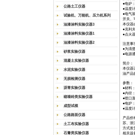
●电炉
公路土工仪器
●温度计
●电气
试验机、万能机、压力机系列
开关、
本仪器
油漆涂料实验仪器3
●克利
油漆涂料实验仪器1
●点火
油漆涂料实验仪器2
注意事
●为清
砂浆实验仪器
●电源
混凝土实验仪器
简介：
本仪器
水泥实验仪器
油产品
无损检测仪器
参数：
沥青实验仪器
●材料：
●内径：6
砌墙砖类实验仪器
●喷口直
●电炉：
成型试模
●温度计
公路路面仪器
产品价
苏、浙
土工布实验仪器
方式发
石膏类实验仪器
相关设