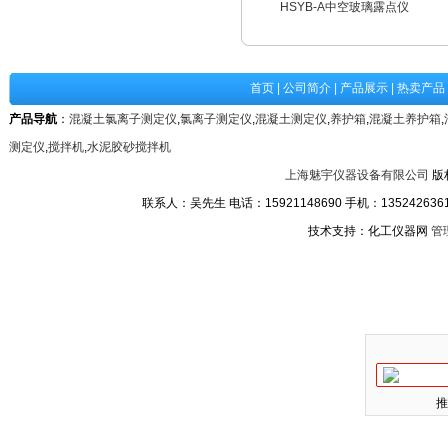
HSYB-A中空玻璃露点仪
首页
|
公司简介
|
产品展示
|
热卖产品
产品导航
：
混凝土氯离子测定仪
,
氯离子测定仪
,
混凝土测定仪
,
养护箱
,
混凝土养护箱
,
测定仪
,
搅拌机
,
水泥胶砂搅拌机
上海魅宇仪器设备有限公司
版
联系人：吴先生 电话：15921148690 手机：13524263611
技术支持：化工仪器网
管
推