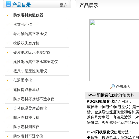
产品目录
更多...
产品展示
防水卷材实验仪器
抗穿孔性仪
卷材釉砖真空吸水仪
橡胶双头磨片机
硬质泡沫吸水率测定仪
柔性泡沫真空吸水率测定仪
板尺寸稳定性测定仪
低温柔度仪
点击放大
索氏提取器萃取
PS-1阳极极化仪
的详细资料：
防水卷材搭接缝不透水仪
PS-1
阳极极化仪
简介用途：
该仪器（恒电位/恒电流仪）是
自动低温柔度试验仪
析、金属腐蚀速度测量和各种腐
以信号发生器、直流示波器、对
防水卷材冲片机
研研究、教学试验和新产品开发
防水卷材测厚仪
PS-1
阳极极化仪
使用方法：
防水卷材不透水仪
◆预热：接通电源，预热15分