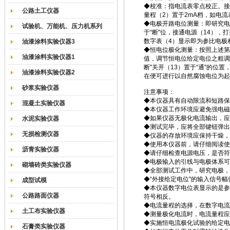
◆校准：指电流表零点校正。接通
公路土工仪器
量程（2）置于2mA档，如电流表
◆电极开路电位测量：即研究电
试验机、万能机、压力机系列
于“断"位，接通电源（14），打
数字表（4）显示即为参比电极
油漆涂料实验仪器3
◆恒电位极化测量：按照上述第
油漆涂料实验仪器1
值，调节恒电位给定电位之粗调
断"关开（13）置于“通"的
油漆涂料实验仪器2
在便可进行以自然腐蚀电位为起
砂浆实验仪器
注意事项：
◆本仪器具有自动限流和短路保
混凝土实验仪器
◆本仪器工作环境应避免强电磁
◆如果仪器无极化电流输出，应
水泥实验仪器
◆测试完毕，应将全部键钮弹出
无损检测仪器
◆仪器的存放环境应保持干燥，
◆使用本仪器前，请仔细阅读使
沥青实验仪器
◆请仔细检查电源电压，是否符
◆电极输入的引线与电极体系可靠
砌墙砖类实验仪器
◆全部测试工作中，研究电极，
◆“外接给定电位"的输入信号幅
成型试模
◆本仪器数字电位表显示的是参
公路路面仪器
符号相反。
◆电流量程的选择，在数字电流
土工布实验仪器
◆测量极化电流时，电流量程应
◆实施恒电流极化试验的给定电
石膏类实验仪器