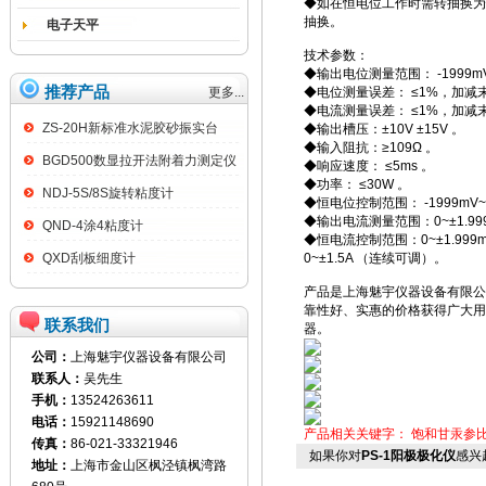
◆如在恒电位工作时需转抽换为
抽换。
电子天平
技术参数：
◆输出电位测量范围： -1999mV
推荐产品
更多...
◆电位测量误差： ≤1%，加减末
◆电流测量误差： ≤1%，加减末
ZS-20H新标准水泥胶砂振实台
◆输出槽压：±10V ±15V 。
◆输入阻抗：≥109Ω 。
BGD500数显拉开法附着力测定仪
◆响应速度： ≤5ms 。
◆功率： ≤30W 。
NDJ-5S/8S旋转粘度计
◆恒电位控制范围： -1999mV~
◆输出电流测量范围：0~±1.999mA
QND-4涂4粘度计
◆恒电流控制范围：0~±1.999m 0~±
QXD刮板细度计
0~±1.5A （连续可调）。
产品是上海魅宇仪器设备有限公
靠性好、实惠的价格获得广大用
联系我们
器。
公司：
上海魅宇仪器设备有限公司
联系人：
吴先生
手机：
13524263611
电话：
15921148690
产品相关关键字：
饱和甘汞参
传真：
86-021-33321946
如果你对
PS-1阳极极化仪
感兴
地址：
上海市金山区枫泾镇枫湾路