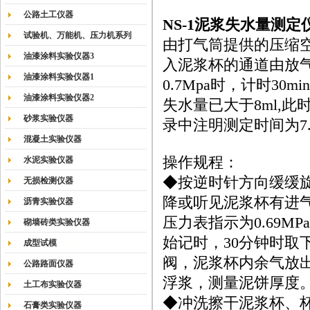
公路土工仪器
NS-1
泥浆失水量测定
试验机、万能机、压力机系列
由打气筒提供的压缩
油漆涂料实验仪器3
入泥浆杯的通道由放
油漆涂料实验仪器1
0.7Mpa时，计时30
油漆涂料实验仪器2
失水量已大于8ml,
砂浆实验仪器
录中注明测定时间为7.5
混凝土实验仪器
操作规程：
水泥实验仪器
◆按逆时针方向缓缓
无损检测仪器
降或听见泥浆杯有进
沥青实验仪器
压力表指示为0.69M
砌墙砖类实验仪器
始记时，30分钟时
成型试模
阀，泥浆杯内余气放
公路路面仪器
浮浆，测量泥饼厚度
土工布实验仪器
◆冲洗擦干泥浆杯、
石膏类实验仪器