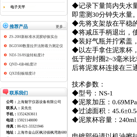
◆记录下量筒内失水量
电子天平
即需测30分钟失水量
◆先将支架放在平稳
推荐产品
更多...
◆将减压手柄退出，
ZS-20H新标准水泥胶砂振实台
◆装好气瓶并拧紧盖，顺
BGD500数显拉开法附着力测定仪
◆以左手拿住泥浆杯
NDJ-5S/8S旋转粘度计
低于密封圈2~3毫米
QND-4涂4粘度计
后将泥浆杯连接在三
QXD刮板细度计
技术参数：
◆型号：NS-1
联系我们
◆泥浆加压：0.69MP
公司：
上海魅宇仪器设备有限公司
联系人：
吴先生
◆过滤面积：45.6±0.5
手机：
13524263611
◆泥浆杯容量：240m
电话：
15921148690
传真：
86-021-33321946
地址：
上海市金山区枫泾镇枫湾路680
电镀部份请以机油擦