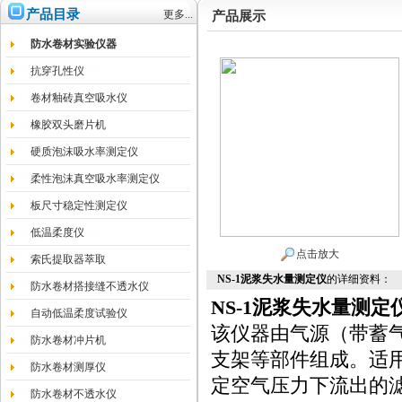
产品目录
更多...
产品展示
防水卷材实验仪器
抗穿孔性仪
卷材釉砖真空吸水仪
橡胶双头磨片机
硬质泡沫吸水率测定仪
柔性泡沫真空吸水率测定仪
板尺寸稳定性测定仪
低温柔度仪
点击放大
索氏提取器萃取
NS-1泥浆失水量测定仪
的详细资料：
防水卷材搭接缝不透水仪
NS-1
泥浆失水量测定
自动低温柔度试验仪
该仪器由气源（带蓄
防水卷材冲片机
支架等部件组成。适
防水卷材测厚仪
定空气压力下流出的
防水卷材不透水仪