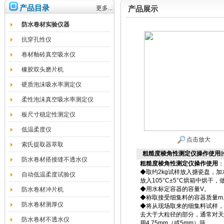
产品目录
更多...
产品展示
防水卷材实验仪器
抗穿孔性仪
卷材釉砖真空吸水仪
橡胶双头磨片机
硬质泡沫吸水率测定仪
柔性泡沫真空吸水率测定仪
板尺寸稳定性测定仪
低温柔度仪
点击放大
索氏提取器萃取
粗糙度棱角性测定仪操作使用
防水卷材搭接缝不透水仪
粗糙度棱角性测定仪操作使用
：
◆取约2kg试样放入搪瓷盘，加
自动低温柔度试验仪
放入105°C±5°C烘箱中烘
◆用水标定容器的容量V。
防水卷材冲片机
◆称取接受细集料的容器质量m
防水卷材测厚仪
◆将从现场取来的细集料试样，按照
去大于大粒径的部分，通常对天然砂
防水卷材不透水仪
用4.75mm（或5mm）筛。