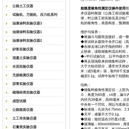
公路土工仪器
粗糙度棱角性测定仪操作使用
简
本仪器时根据《公路工程试验规程J
试验机、万能机、压力机系列
便，时公路工程实验实及沙粒厂
粒的棱角性，表面构造，预测细
油漆涂料实验仪器3
油漆涂料实验仪器1
维护与保养：
◆将漏斗与圆筒连接好，成一整
油漆涂料实验仪器2
◆将试样从圆筒中央开口处（高
◆在移去堵口的手指的同时，开
砂浆实验仪器
止秒表，读取细集料流出时间，
◆=平行试验5次，以平均值作
混凝土实验仪器
◆将从现场取来的细集料试样，按
大于大粒径部分，通常对天然砂或0
水泥实验仪器
米（或5毫米）筛，取约6千克放
无损检测仪器
确至0.1g。试样中如有个别团
沥青实验仪器
结构：
◆细集料棱角性测定仪：上部为
砌墙砖类实验仪器
斗，角度为60度，±4度，漏斗内
内径为39毫米，高86毫米，
成型试模
中央有一个凹坑，用以与底座位
◆标准筛：孔径为4.75mm、2
公路路面仪器
◆天平：感量不大于0.1g。
土工布实验仪器
◆烘箱：能控温在105度±5度。
◆玻璃板：60mmX60mm，厚
石膏类实验仪器