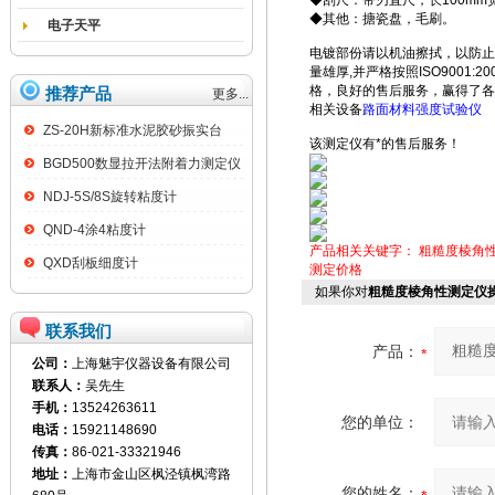
◆刮尺：带刃直尺，长100mm宽
◆其他：搪瓷盘，毛刷。
电子天平
电镀部份请以机油擦拭，以防止
量雄厚,并严格按照ISO900
格，良好的售后服务，赢得了各
推荐产品
更多...
相关设备
路面材料强度试验仪
ZS-20H新标准水泥胶砂振实台
该测定仪有*的售后服务！
BGD500数显拉开法附着力测定仪
NDJ-5S/8S旋转粘度计
QND-4涂4粘度计
产品相关关键字：
粗糙度棱角
QXD刮板细度计
测定价格
如果你对
粗糙度棱角性测定仪
联系我们
产品：
公司：
上海魅宇仪器设备有限公司
联系人：
吴先生
手机：
13524263611
您的单位：
电话：
15921148690
传真：
86-021-33321946
地址：
上海市金山区枫泾镇枫湾路
您的姓名：