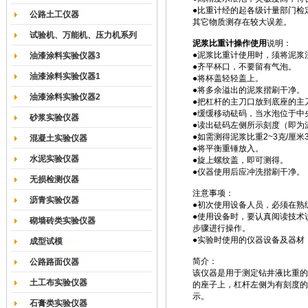
●比重计经的起各级计量部门检
公路土工仪器
其它物质测存在较大误差。
试验机、万能机、压力机系列
泥浆比重计操作使用
说明：
●泥浆比重计使用时，须将泥浆
油漆涂料实验仪器3
●齐平杯口，不要留有气泡。
油漆涂料实验仪器1
●将杯盖轻轻盖上。
●将多余溢出的泥浆揩刷干净。
油漆涂料实验仪器2
●把杠杆的主刀口放到底座的主
●缓缓移动砝码，当水泡位于中
砂浆实验仪器
●读出砝码左侧所示刻度（即为
●如需测得泥浆比重2~3克/厘
混凝土实验仪器
●将平衡重锤放入。
水泥实验仪器
●旋上螺纹盖，即可测得。
●仪器使用后应冲洗揩刷干净。
无损检测仪器
注意事项：
沥青实验仪器
●初次使用设备人员，必须在熟
●使用设备时，要认真阅读技术
砌墙砖类实验仪器
步骤进行操作。
●实验时使用的仪器设备及器材
成型试模
简介：
公路路面仪器
该仪器是用于测定钻井液比重的
土工布实验仪器
的座子上，杠杆左侧为有刻度的
示。
石膏类实验仪器