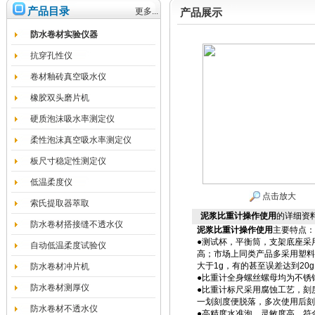
产品目录
更多...
产品展示
防水卷材实验仪器
抗穿孔性仪
卷材釉砖真空吸水仪
橡胶双头磨片机
硬质泡沫吸水率测定仪
柔性泡沫真空吸水率测定仪
板尺寸稳定性测定仪
低温柔度仪
点击放大
索氏提取器萃取
泥浆比重计操作使用
的详细资
防水卷材搭接缝不透水仪
泥浆比重计操作使用
主要特点：
●测试杯，平衡筒，支架底座采用
自动低温柔度试验仪
高；市场上同类产品多采用塑料
大于1g，有的甚至误差达到20g
防水卷材冲片机
●比重计全身螺丝螺母均为不锈
防水卷材测厚仪
●比重计标尺采用腐蚀工艺，刻
一划刻度便脱落，多次使用后刻
防水卷材不透水仪
●高精度水准泡，灵敏度高，符