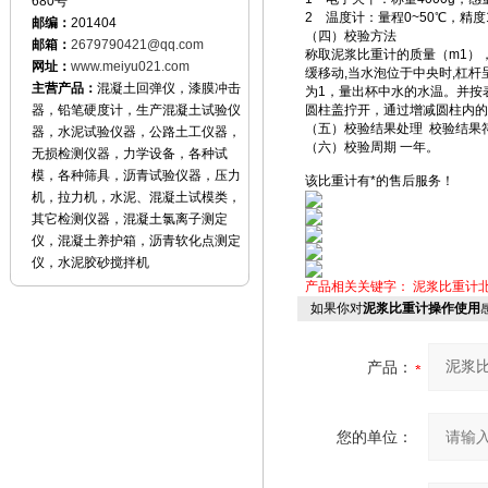
680号
2 温度计：量程0~50℃，精度
邮编：
201404
（四）校验方法
邮箱：
2679790421@qq.com
称取泥浆比重计的质量（m1）
网址：
www.meiyu021.com
缓移动,当水泡位于中央时,杠杆
主营产品：
混凝土回弹仪，漆膜冲击
为1，量出杯中水的水温。并按表
器，铅笔硬度计，生产混凝土试验仪
圆柱盖拧开，通过增减圆柱内的
（五）校验结果处理 校验结果
器，水泥试验仪器，公路土工仪器，
（六）校验周期 一年。
无损检测仪器，力学设备，各种试
模，各种筛具，沥青试验仪器，压力
该比重计有*的售后服务！
机，拉力机，水泥、混凝土试模类，
其它检测仪器，混凝土氯离子测定
仪，混凝土养护箱，沥青软化点测定
仪，水泥胶砂搅拌机
产品相关关键字：
泥浆比重计
如果你对
泥浆比重计操作使用
产品：
您的单位：