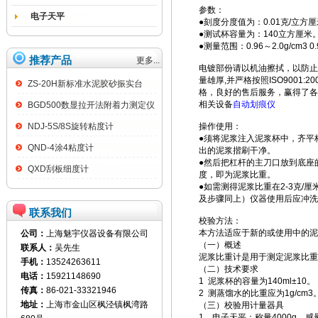
参数：
电子天平
●刻度分度值为：0.01克/立方
●测试杯容量为：140立方厘米
●测量范围：0.96～2.0g/cm3 0.9
推荐产品
更多...
电镀部份请以机油擦拭，以防止
量雄厚,并严格按照ISO900
ZS-20H新标准水泥胶砂振实台
格，良好的售后服务，赢得了各
相关设备
自动划痕仪
BGD500数显拉开法附着力测定仪
NDJ-5S/8S旋转粘度计
操作使用：
●须将泥浆注入泥浆杯中，齐平
QND-4涂4粘度计
出的泥浆揩刷干净。
●然后把杠杆的主刀口放到底座
QXD刮板细度计
度，即为泥浆比重。
●如需测得泥浆比重在2-3克
及步骤同上）仪器使用后应冲洗
联系我们
校验方法：
本方法适应于新的或使用中的泥
公司：
上海魅宇仪器设备有限公司
（一）概述
联系人：
吴先生
泥浆比重计是用于测定泥浆比重的
手机：
13524263611
（二）技术要求
电话：
15921148690
1 泥浆杯的容量为140ml±10。
传真：
86-021-33321946
2 测蒸馏水的比重应为1g/cm3
地址：
上海市金山区枫泾镇枫湾路
（三）校验用计量器具
1 电子天平：称量4000g，感量