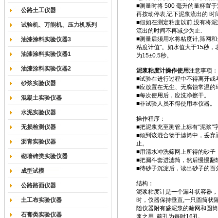
■测量时将 500 毫升的量杯置
公路土工仪器
再按动停表,记下泥浆流出的 时
■假如在测定粘度以前,没有将泥
试验机、万能机、压力机系列
流出的时间不再减少为止.
■测量后须用水将粘度计,筛网和
油漆涂料实验仪器3
粘度计值"。如水值大于15秒
油漆涂料实验仪器1
为15±0.5秒。
油漆涂料实验仪器2
泥浆粘度计操作使用
注意事项：
■试验在进行过程中不得离开或
砂浆实验仪器
■应放置在无尘、无腐蚀常温的
■每次使用后，应洗净擦干。
混凝土实验仪器
■非试验人员不得使用本仪器。
水泥实验仪器
操作程序：
无损检测仪器
■把泥浆充至测管上标有“泥浆"
■倾到该混合物于滤筒中，丢弃
沥青实验仪器
止。
■用清水冲洗筛网上所得的砂子
砌墙砖类实验仪器
■把漏斗套进滤筒，然后慢慢翻
■待砂子沉淀后，读出砂子的百
成型试模
结构：
公路路面仪器
泥浆粘度计是一个漏斗状容器，
土工布实验仪器
时，仪器保持垂直,一只圆筒状隔 
随仪器附有盛泥浆的筛网和圆筒,
石膏类实验仪器
浆之用. 筛孔为每时16孔。