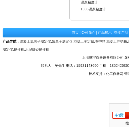
泥浆粘度计
1006泥浆粘度计
首页
|
公司简介
|
产品展示
|
热卖产品
产品导航
：
混凝土氯离子测定仪
,
氯离子测定仪
,
混凝土测定仪
,
养护箱
,
混凝土养护箱
,
测定仪
,
搅拌机
,
水泥胶砂搅拌机
上海魅宇仪器设备有限公司
版
联系人：吴先生 电话：15921148690 手机：13524263611
技术支持：化工仪器网
管
推