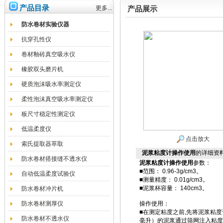
产品目录
更多...
产品展示
防水卷材实验仪器
抗穿孔性仪
卷材釉砖真空吸水仪
橡胶双头磨片机
硬质泡沫吸水率测定仪
柔性泡沫真空吸水率测定仪
板尺寸稳定性测定仪
低温柔度仪
点击放大
索氏提取器萃取
泥浆粘度计操作使用
的详细资
防水卷材搭接缝不透水仪
泥浆粘度计操作使用
参数：
■范围： 0.96-3g/cm3。
自动低温柔度试验仪
■测量精度： 0.01g/cm3。
■泥浆杯容量： 140cm3。
防水卷材冲片机
防水卷材测厚仪
操作使用：
■在测定粘度之前,先将泥浆粘度计用
防水卷材不透水仪
毫升）的泥浆通过筛网注入粘度