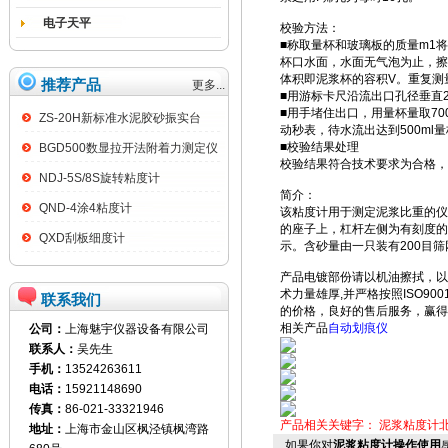
电子天平
校验方法：
■称取量杯和玻璃板的质量m1将
杯口水面，水面无气泡为止，擦
体积即泥浆杯的容积V。重复测量
推荐产品
更多...
■用游标卡尺沿流出口孔径垂直
■用手堵住出口，用量杯量取70
ZS-20H新标准水泥胶砂振实台
动秒表，待水流出达到500ml
■校验结果处理
BGD500数显拉开法附着力测定仪
校验结果符合技术要求为合格，
NDJ-5S/8S旋转粘度计
简介：
QND-4涂4粘度计
该粘度计用于测定泥浆比重的仪
的座子上，杠杆左侧为有刻度的
QXD刮板细度计
示。含砂量由一只装有200目
产品电镀部份请以机油擦拭，以
术力量雄厚,并严格按照ISO9
联系我们
的价格，良好的售后服务，赢得
相关产品
自动划痕仪
公司：
上海魅宇仪器设备有限公司
联系人：
吴先生
手机：
13524263611
电话：
15921148690
传真：
86-021-33321946
产品相关关键字：
泥浆粘度计
地址：
上海市金山区枫泾镇枫湾路
如果你对
泥浆粘度计操作使用