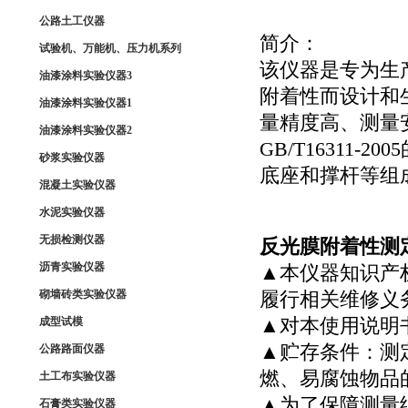
公路土工仪器
简介：
试验机、万能机、压力机系列
该仪器是专为生
油漆涂料实验仪器3
附着性而设计和
油漆涂料实验仪器1
量精度高、测量
油漆涂料实验仪器2
GB/T16311
砂浆实验仪器
底座和撑杆等组
混凝土实验仪器
水泥实验仪器
无损检测仪器
反光膜附着性测
沥青实验仪器
▲本仪器知识产
砌墙砖类实验仪器
履行相关维修义
成型试模
▲对本使用说明
▲贮存条件：测
公路路面仪器
燃、易腐蚀物品
土工布实验仪器
▲为了保障测量
石膏类实验仪器