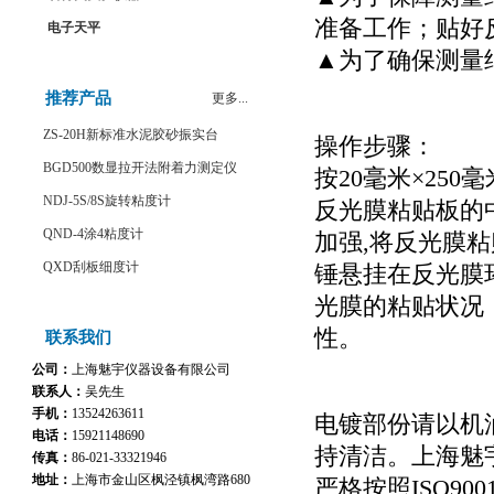
准备工作；贴好
电子天平
▲为了确保测量
推荐产品
更多...
ZS-20H新标准水泥胶砂振实台
操作步骤：
BGD500数显拉开法附着力测定仪
按20毫米×25
NDJ-5S/8S旋转粘度计
反光膜粘贴板的
QND-4涂4粘度计
加强,将反光膜
QXD刮板细度计
锤悬挂在反光膜
光膜的粘贴状况
性。
联系我们
公司：
上海魅宇仪器设备有限公司
联系人：
吴先生
手机：
13524263611
电镀部份请以机
电话：
15921148690
持清洁。上海魅
传真：
86-021-33321946
地址：
上海市金山区枫泾镇枫湾路680
严格按照ISO90