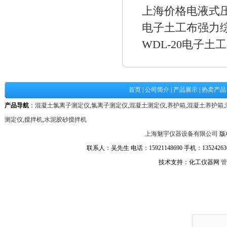
上海价格电液式
电子土工布强力
WDL-20电子
首页
|
公司简介
|
产品展示
|
热卖产品
产品导航
：
混凝土氯离子测定仪
,
氯离子测定仪
,
混凝土测定仪
,
养护箱
,
混凝土养护箱
,
测定仪
,
搅拌机
,
水泥胶砂搅拌机
上海魅宇仪器设备有限公司
版
联系人：吴先生 电话：15921148690 手机：1352426361
技术支持：化工仪器网
管