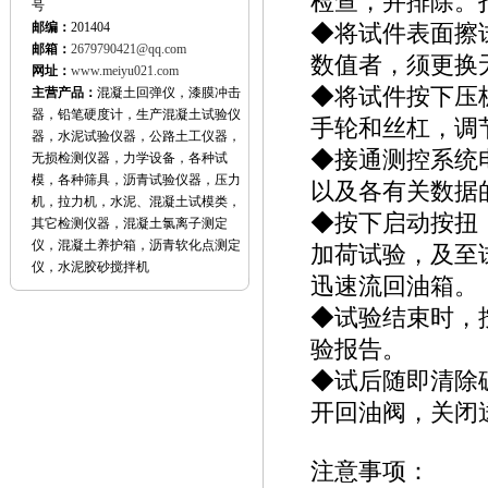
检查，并排除。
号
邮编：
201404
◆将试件表面擦
邮箱：
2679790421@qq.com
数值者，须更换
网址：
www.meiyu021.com
◆将试件按下压
主营产品：
混凝土回弹仪，漆膜冲击
器，铅笔硬度计，生产混凝土试验仪
手轮和丝杠，调
器，水泥试验仪器，公路土工仪器，
◆接通测控系统
无损检测仪器，力学设备，各种试
模，各种筛具，沥青试验仪器，压力
以及各有关数据
机，拉力机，水泥、混凝土试模类，
◆按下启动按扭
其它检测仪器，混凝土氯离子测定
仪，混凝土养护箱，沥青软化点测定
加荷试验，及至
仪，水泥胶砂搅拌机
迅速流回油箱。
◆试验结束时，
验报告。
◆试后随即清除
开回油阀，关闭
注意事项：