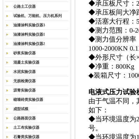
◆承压板尺寸：25
公路土工仪器
◆承压板间大净距
试验机、万能机、压力机系列
◆活塞大行程：5
油漆涂料实验仪器3
◆测力范围：0-2
油漆涂料实验仪器1
◆测力值分辨率：0-
油漆涂料实验仪器2
1000-2000KN 0
砂浆实验仪器
◆外形尺寸（长×宽×
混凝土实验仪器
◆净重：800Kg
水泥实验仪器
◆装箱尺寸：1000
无损检测仪器
沥青实验仪器
电液式压力试验
砌墙砖类实验仪器
由于气温不同，
如下：
成型试模
◆当环境温度为25
公路路面仪器
号。
土工布实验仪器
◆当环境温度为15
石膏类实验仪器