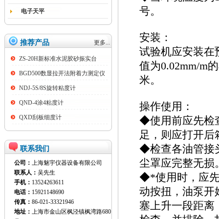
号。
电子天平
安装：
推荐产品
更多...
试验机应安装在预制
ZS-20H新标准水泥胶砂振实台
值为0.02mm
BGD500数显拉开法附着力测定仪
米。
NDJ-5S/8S旋转粘度计
QND-4涂4粘度计
操作使用：
QXD刮板细度计
◆使用前应先检
足，则应打开后
◆检查各油管接
联系我们
尘罩应完整无损
公司：
上海魅宇仪器设备有限公司
联系人：
吴先生
◆*使用时，应
手机：
13524263611
动按扭，油泵开
电话：
15921148690
传真：
86-021-33321946
塞上升一段距离
地址：
上海市金山区枫泾镇枫湾路680