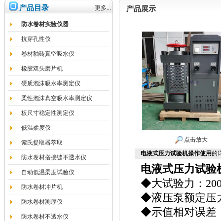
产品目录
更多...
产品展示
防水卷材实验仪器
抗穿孔性仪
卷材釉砖真空吸水仪
橡胶双头磨片机
硬质泡沫吸水率测定仪
柔性泡沫真空吸水率测定仪
板尺寸稳定性测定仪
低温柔度仪
点击放大
索氏提取器萃取
电液式压力试验机操作使用
的
防水卷材搭接缝不透水仪
电液式压力试验
自动低温柔度试验仪
◆大试验力：200
防水卷材冲片机
◆液压泵额定压力
防水卷材测厚仪
◆示值相对误差：
防水卷材不透水仪