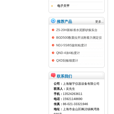
电子天平
推荐产品
更多...
ZS-20H新标准水泥胶砂振实台
BGD500数显拉开法附着力测定仪
NDJ-5S/8S旋转粘度计
QND-4涂4粘度计
QXD刮板细度计
联系我们
公司：
上海魅宇仪器设备有限公司
联系人：
吴先生
手机：
13524263611
电话：
15921148690
传真：
86-021-33321946
地址：
上海市金山区枫泾镇枫湾路