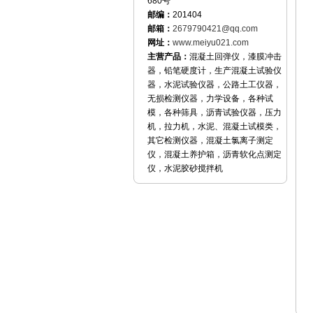
680号
邮编：
201404
邮箱：
2679790421@qq.com
网址：
www.meiyu021.com
主营产品：
混凝土回弹仪，漆膜冲击
器，铅笔硬度计，生产混凝土试验仪
器，水泥试验仪器，公路土工仪器，
无损检测仪器，力学设备，各种试
模，各种筛具，沥青试验仪器，压力
机，拉力机，水泥、混凝土试模类，
其它检测仪器，混凝土氯离子测定
仪，混凝土养护箱，沥青软化点测定
仪，水泥胶砂搅拌机