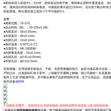
●将杯体浸入容器中1～5分钟，使杯体达到热平衡，将杯体从原料中垂直提起，动
时。液体流出时应保持杯体垂直，与液面距离不超过150mm。当出现个断点时停
的粘度值。两次测定值之差应小于平均值的5％。
参数：
●厘斯范围：70-370。
●流出时间（秒）：20-105±0.2秒。
●内部直径：50±0.05mm。
●外部直径：86±0.1mm。
●内部孔径：10±0.1mm。
●操作温度：0-50℃±0.2℃。
●仪器型号：NK-2岩田杯。
●内部垂直高度：43±0.1mm。
●内部孔径：φ3.81±0.05mm。
●外部孔径：φ6.0±0.5mm。
安装措施：合理选择安装地点，干燥、无雨雪滴漏的地方。如若为液晶显示仪器，
严防沾水，以免损坏IC电子零件。上海魅宇开通网上购物。我公司拥有一支高素质
制作工艺及*的检测手段，并不断从事新产品的研制和开发，生产出高品位、高质
相关设备
福特杯
产品相关关键字：
岩田杯北京
岩田杯操作
岩田杯说明书
岩田杯上海
岩田杯价格
如果你对
岩田杯操作使用
感兴趣，想了解更详细的产品信息，填写下表直接与厂