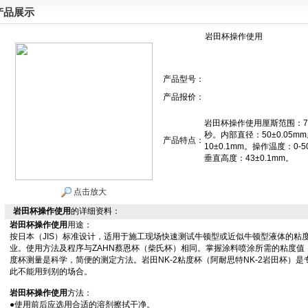
产品展示
岩田杯操作使用
产品型号：
产品报价：
岩田杯操作使用厘斯范围：70-
秒。内部直径：50±0.05m
产品特点：
10±0.1mm。操作温度：0-
垂直高度：43±0.1mm。
点击放大
岩田杯操作使用
的详细资料：
岩田杯操作使用
用途：
按日本（JIS）标准设计，适用于施工现场快速测试牛顿型或近似牛顿型液体的粘
业。使用方法及程序与ZAHN蔡恩杯（柴氏杯）相同。掌握涂料喷涂所需的粘度值，
度杯测量是科学，简便的测定方法。岩田NK-2粘度杯（阿耐思特NK-2岩田杯）
此不能用到别的场合。
岩田杯操作使用
方法：
●使用前后应选用合适的溶剂擦拭干净。