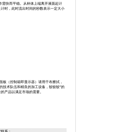
作需快而平稳。从杯体上端离开液面起计
止计时，此时流出时间的秒数表示一定大小
面板（控制箱即显示器）请用干布擦拭，
的技术队伍和精良的加工设备，较较较*的
量的产品以满足市场的需要。
家联系：