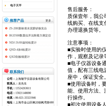
电子天平
售后服务：
质保壹年，我公
推荐产品
更多...
线购买、在线支
ZS-20H新标准水泥胶砂振实台
办理退换货等。
BGD500数显拉开法附着力测定仪
注意事项：
NDJ-5S/8S旋转粘度计
■实验时使用的
QND-4涂4粘度计
作，观察及记录
QXD刮板细度计
■电子仪器设备
值，配有三线电
联系我们
座中，保证安全
公司：
上海魅宇仪器设备有限公司
■使用设备时，
联系人：
吴先生
手机：
13524263611
能、使用方法、
电话：
15921148690
行操作。
传真：
86-021-33321946
地址：
上海市金山区枫泾镇枫湾路680
■初次使用设备