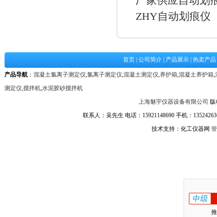
厂家供应自动划
ZHY自动划痕仪
首页
|
公司简介
|
产品展示
|
热卖产品
产品导航
：
混凝土氯离子测定仪
,
氯离子测定仪
,
混凝土测定仪
,
养护箱
,
混凝土养护箱
,
测定仪
,
搅拌机
,
水泥胶砂搅拌机
上海魅宇仪器设备有限公司
版
联系人：吴先生 电话：15921148690 手机：1352426361
技术支持：化工仪器网
管
推