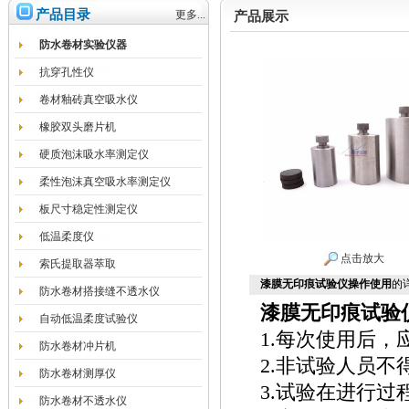
产品目录
更多...
产品展示
防水卷材实验仪器
抗穿孔性仪
卷材釉砖真空吸水仪
橡胶双头磨片机
硬质泡沫吸水率测定仪
柔性泡沫真空吸水率测定仪
板尺寸稳定性测定仪
低温柔度仪
点击放大
索氏提取器萃取
漆膜无印痕试验仪操作使用
的
防水卷材搭接缝不透水仪
漆膜无印痕试验
自动低温柔度试验仪
1.每次使用后，
防水卷材冲片机
2.非试验人员不
防水卷材测厚仪
3.试验在进行
防水卷材不透水仪