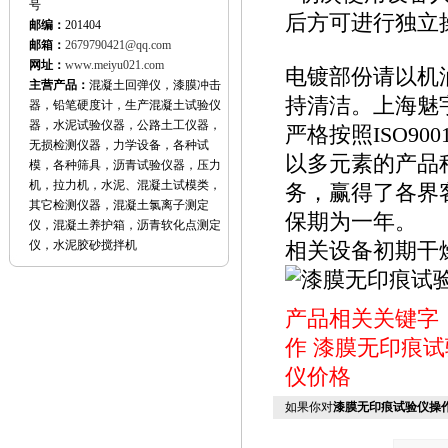
号
后方可进行独立
邮编：
201404
邮箱：
2679790421@qq.com
网址：
www.meiyu021.com
电镀部份请以机
主营产品：
混凝土回弹仪，漆膜冲击
持清洁。上海魅
器，铅笔硬度计，生产混凝土试验仪
器，水泥试验仪器，公路土工仪器，
严格按照ISO90
无损检测仪器，力学设备，各种试
以多元素的产品
模，各种筛具，沥青试验仪器，压力
机，拉力机，水泥、混凝土试模类，
务，赢得了各界
其它检测仪器，混凝土氯离子测定
保期为一年。
仪，混凝土养护箱，沥青软化点测定
仪，水泥胶砂搅拌机
相关设备初期干
产品相关关键字
作
漆膜无印痕试
仪价格
如果你对
漆膜无印痕试验仪操