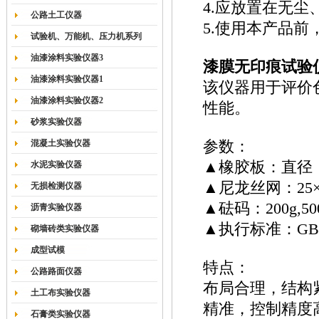
4.应放置在无
公路土工仪器
5.使用本产品
试验机、万能机、压力机系列
油漆涂料实验仪器3
漆膜无印痕试验
油漆涂料实验仪器1
该仪器用于评价
油漆涂料实验仪器2
性能。
砂浆实验仪器
混凝土实验仪器
参数：
▲橡胶板：直径：
水泥实验仪器
▲尼龙丝网：25×
无损检测仪器
▲砝码：200g,500
沥青实验仪器
▲执行标准：GB927
砌墙砖类实验仪器
成型试模
特点：
公路路面仪器
布局合理，结构
土工布实验仪器
精准，控制精度
石膏类实验仪器