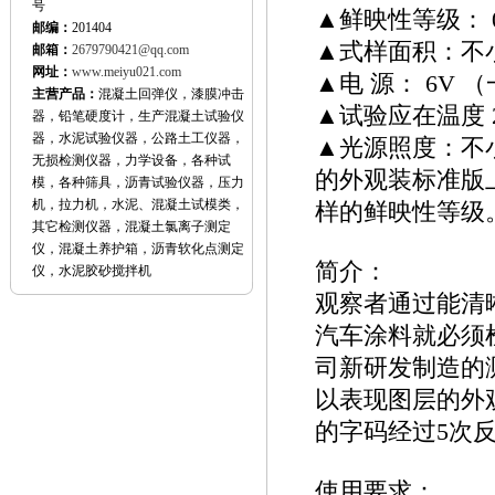
号
▲鲜映性等级： 0.1 0.2
邮编：
201404
▲式样面积：不小于
邮箱：
2679790421@qq.com
网址：
www.meiyu021.com
▲电 源： 6V 
主营产品：
混凝土回弹仪，漆膜冲击
▲试验应在温度 23
器，铅笔硬度计，生产混凝土试验仪
器，水泥试验仪器，公路土工仪器，
▲光源照度：不小
无损检测仪器，力学设备，各种试
的外观装标准版
模，各种筛具，沥青试验仪器，压力
机，拉力机，水泥、混凝土试模类，
样的鲜映性等级
其它检测仪器，混凝土氯离子测定
仪，混凝土养护箱，沥青软化点测定
简介：
仪，水泥胶砂搅拌机
观察者通过能清
汽车涂料就必须
司新研发制造的
以表现图层的外
的字码经过5次
使用要求：