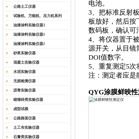
电池。
公路土工仪器
3、把标准反射
试验机、万能机、压力机系列
板放好，然后按
油漆涂料实验仪器3
数码板，确认可清
油漆涂料实验仪器1
4、将仪器置于
油漆涂料实验仪器2
源开关，从目镜
砂浆实验仪器
DOI值数字。
混凝土实验仪器
5、重复测定5
水泥实验仪器
注：测定者应是能
无损检测仪器
沥青实验仪器
QYG
涂膜鲜映性
砌墙砖类实验仪器
成型试模
公路路面仪器
土工布实验仪器
石膏类实验仪器