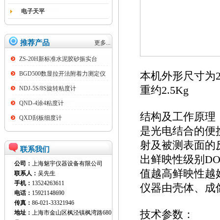
电子天平
推荐产品
更多...
ZS-20H新标准水泥胶砂振实台
BGD500数显拉开法附着力测定仪
本机外形尺寸为227
重约2.5Kg
NDJ-5S/8S旋转粘度计
QND-4涂4粘度计
结构及工作原理
QXD刮板细度计
是光电结合的便
射及被测表面的
联系我们
出鲜映性级别DO
公司：
上海魅宇仪器设备有限公司
值越高鲜映性越
联系人：
吴先生
手机：
13524263611
仪器由壳体、成
电话：
15921148690
传真：
86-021-33321946
技术参数：
地址：
上海市金山区枫泾镇枫湾路680