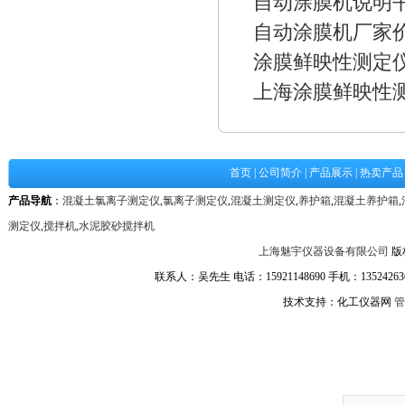
自动涂膜机说明
自动涂膜机厂家
涂膜鲜映性测定
上海涂膜鲜映性
首页
|
公司简介
|
产品展示
|
热卖产品
产品导航
：
混凝土氯离子测定仪
,
氯离子测定仪
,
混凝土测定仪
,
养护箱
,
混凝土养护箱
,
测定仪
,
搅拌机
,
水泥胶砂搅拌机
上海魅宇仪器设备有限公司
版
联系人：吴先生 电话：15921148690 手机：1352426361
技术支持：化工仪器网
管