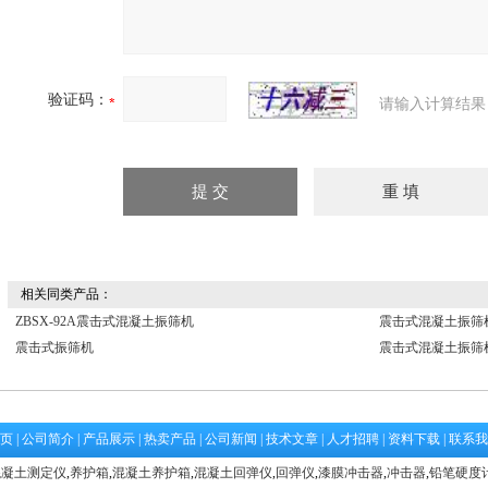
验证码：
请输入计算结果
相关同类产品：
ZBSX-92A震击式混凝土振筛机
震击式混凝土振筛
震击式振筛机
震击式混凝土振筛
页
|
公司简介
|
产品展示
|
热卖产品
|
公司新闻
|
技术文章
|
人才招聘
|
资料下载
|
联系我
混凝土测定仪
,
养护箱
,
混凝土养护箱
,
混凝土回弹仪
,
回弹仪
,
漆膜冲击器
,
冲击器
,
铅笔硬度