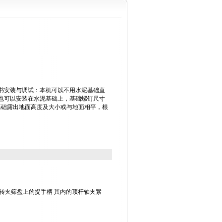
书安装与调试：本机可以不用水泥基础直
也可以安装在水泥基础上，基础螺钉尺寸
。基础露出地面高度及大小或与地面相平，根
转夹筛盘上的提手柄 其内的顶杆轴夹紧