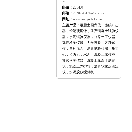
号
邮编：
201404
邮箱：
2679790421@qq.com
网址：
www.meiyu021.com
主营产品：
混凝土回弹仪，漆膜冲击
器，铅笔硬度计，生产混凝土试验仪
器，水泥试验仪器，公路土工仪器，
无损检测仪器，力学设备，各种试
模，各种筛具，沥青试验仪器，压力
机，拉力机，水泥、混凝土试模类，
其它检测仪器，混凝土氯离子测定
仪，混凝土养护箱，沥青软化点测定
仪，水泥胶砂搅拌机