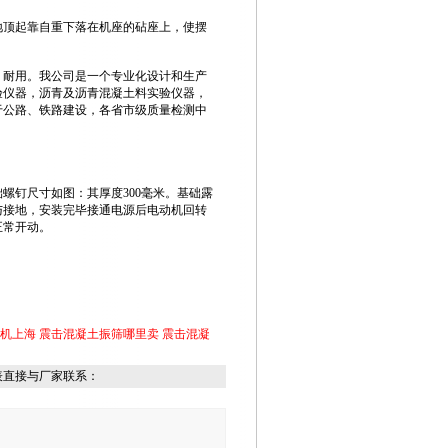
地顶起靠自重下落在机座的砧座上，使摆
，耐用。我公司是一个专业化设计和生产
验仪器，沥青及沥青混凝土料实验仪器，
于公路、铁路建设，各省市级质量检测中
螺钉尺寸如图：其厚度300毫米。基础露
与接地，安装完毕接通电源后电动机回转
正常开动。
机上海
震击混凝土振筛哪里卖
震击混凝
表直接与厂家联系：