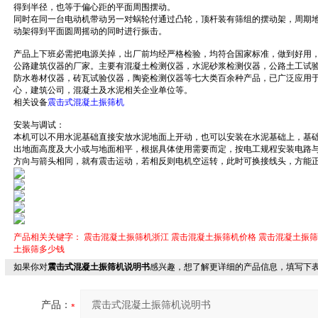
得到半径，也等于偏心距的平面周围摆动。
同时在同一台电动机带动另一对蜗轮付通过凸轮，顶杆装有筛组的摆动架，周期
动架得到平面圆周摇动的同时进行振击。
产品上下班必需把电源关掉，出厂前均经严格检验，均符合国家标准，做到好用
公路建筑仪器的厂家。主要有混凝土检测仪器，水泥砂浆检测仪器，公路土工试
防水卷材仪器，砖瓦试验仪器，陶瓷检测仪器等七大类百余种产品，已广泛应用
心，建筑公司，混凝土及水泥相关企业单位等。
相关设备
震击式混凝土振筛机
安装与调试：
本机可以不用水泥基础直接安放水泥地面上开动，也可以安装在水泥基础上，基础
出地面高度及大小或与地面相平，根据具体使用需要而定，按电工规程安装电路
方向与箭头相同，就有震击运动，若相反则电机空运转，此时可换接线头，方能
产品相关关键字：
震击混凝土振筛机浙江
震击混凝土振筛机价格
震击混凝土振筛
土振筛多少钱
如果你对
震击式混凝土振筛机说明书
感兴趣，想了解更详细的产品信息，填写下
产品：