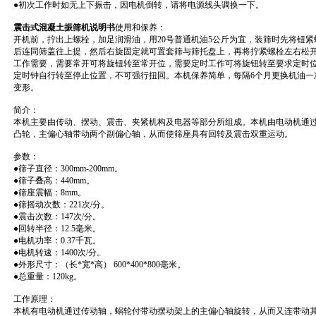
●初次工作时如无上下振击，因电机倒转，请将电源线头调换一下。
震击式混凝土振筛机说明书
使用和保养：
开机前，拧出上螺栓，加足润滑油，用20号普通机油5公斤为宜，装筛时先将钮
后连同筛盖往上提，然后右旋固定就可置套筛与筛托盘上，再将拧紧螺栓左右松
工作需要，需要常开可将旋钮转至常开位，需要定时工作可将旋钮转至要求定时
定时钟自行转至停止位置，不可强行扭回。本机保养简单，每隔6个月更换机油一
变形。
简介：
本机主要由传动、摆动、震击、夹紧机构及电器等部分所组成。本机由电动机通
凸轮，主偏心轴带动两个副偏心轴，从而使筛座具有回转及震击双重运动。
参数：
●筛子直径：300mm-200mm。
●筛子叠高：440mm。
●筛座震幅：8mm。
●筛摇动次数：221次/分。
●震击次数：147次/分。
●回转半径：12.5毫米。
●电机功率：0.37千瓦。
●电机转速：1400次/分。
●外形尺寸：（长*宽*高） 600*400*800毫米。
●总重量：120kg。
工作原理：
本机有电动机通过传动轴，蜗轮付带动摆动架上的主偏心轴旋转，从而又连带动