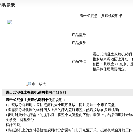
产品展示
震击式混凝土振筛机说明书
产品型号：
产品报价：
震击式混凝土振筛机说明
接安放水泥地面上开动，
产品特点：
如图：其厚度300毫米
据具体使用需要而定。
点击放大
震击式混凝土振筛机说明书
的详细资料：
震击式混凝土振筛机说明书
使用说明：
●在安放分样筛时，应按照筛孔大小顺序叠放，同时另加一个筛子底盘。
●将需要分析化验的物料倒入上层的筛内盖好筛盖，然后按放在振筛机座内
●反时针旋转夹筛盘上的提手柄，将整个夹筛盘向下滑在套筛上，然后再顺时针旋
支承套，将整套分
样筛固紧。
●将振筛机上的定时器旋钮拔到筛分所需时间打开电源开关。振筛机就会开始工作