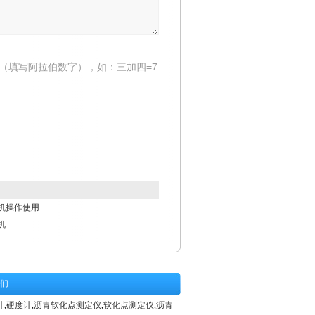
（填写阿拉伯数字），如：三加四=7
机操作使用
机
们
计
,
硬度计
,
沥青软化点测定仪
,
软化点测定仪
,
沥青