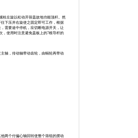
紧螺栓左旋以松动开筛盖故地功能顶杆。然
开往下压并右旋使之固定即可工作，根据
位，需要途中停机，应切断电源开关，让
次，使用时注意避免盖板上的7根导杆的
过主轴，传动轴带动齿轮，由蜗轮再带动
其他两个付偏心轴回转使整个筛组的摆动