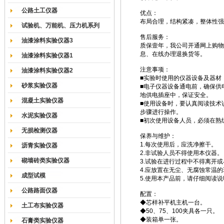
公路土工仪器
优点：
布局合理，结构紧凑，整体性强
试验机、万能机、压力机系列
售后服务：
油漆涂料实验仪器3
质保壹年，我公司开通网上购物
息、在线办理退换货等。
油漆涂料实验仪器1
注意事项：
油漆涂料实验仪器2
■实验时使用的仪器设备及器材
砂浆实验仪器
■电子仪器设备通电前，确保供
地供电插座中，保证安全。
混凝土实验仪器
■使用设备时，要认真阅读技术
步骤进行操作。
水泥实验仪器
■初次使用设备人员，必须在熟
无损检测仪器
保养与维护：
1.每次使用后，应洗净擦干。
沥青实验仪器
2.非试验人员不得使用本仪器。
砌墙砖类实验仪器
3.试验在进行过程中不得离开
4.应放置在无尘、无腐蚀常温
成型试模
5.使用本产品前，请仔细阅读
公路路面仪器
配置：
◆芯样补平机主机一台。
土工布实验仪器
◆50、75、100夹具各一只。
◆装箱单一张。
石膏类实验仪器