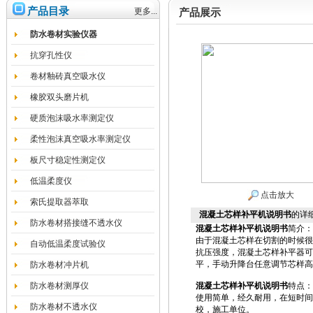
产品目录
更多...
产品展示
防水卷材实验仪器
抗穿孔性仪
卷材釉砖真空吸水仪
橡胶双头磨片机
硬质泡沫吸水率测定仪
柔性泡沫真空吸水率测定仪
板尺寸稳定性测定仪
低温柔度仪
点击放大
索氏提取器萃取
混凝土芯样补平机说明书
的详
防水卷材搭接缝不透水仪
混凝土芯样补平机说明书
简介：
由于混凝土芯样在切割的时候很
自动低温柔度试验仪
抗压强度，混凝土芯样补平器可
平，手动升降台任意调节芯样高
防水卷材冲片机
防水卷材测厚仪
混凝土芯样补平机说明书
特点：
使用简单，经久耐用，在短时间
防水卷材不透水仪
校，施工单位。