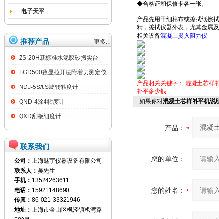
◆合格证和保修卡各一张。
电子天平
产品先用干细棉布或擦拭纸擦拭
精，擦拭仪器外表，尤其金属及
相关设备
混凝土贯入阻力仪
推荐产品
更多...
ZS-20H新标准水泥胶砂振实台
BGD500数显拉开法附着力测定仪
产品相关关键字：
混凝土芯样
NDJ-5S/8S旋转粘度计
补平多少钱
如果你对
混凝土芯样补平机说
QND-4涂4粘度计
QXD刮板细度计
产品：
联系我们
您的单位：
公司：
上海魅宇仪器设备有限公司
联系人：
吴先生
手机：
13524263611
您的姓名：
电话：
15921148690
传真：
86-021-33321946
地址：
上海市金山区枫泾镇枫湾路