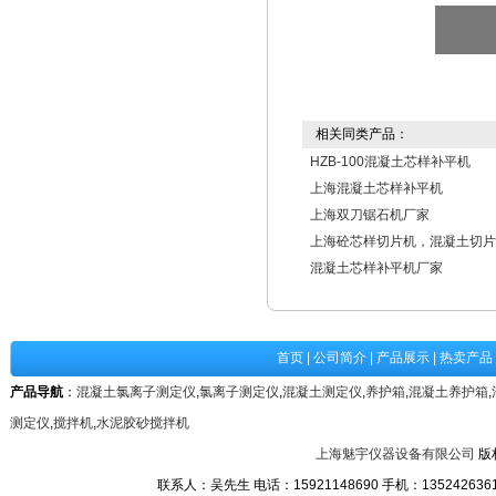
相关同类产品：
HZB-100混凝土芯样补平机
上海混凝土芯样补平机
上海双刀锯石机厂家
上海砼芯样切片机，混凝土切片
混凝土芯样补平机厂家
首页
|
公司简介
|
产品展示
|
热卖产品
产品导航
：
混凝土氯离子测定仪
,
氯离子测定仪
,
混凝土测定仪
,
养护箱
,
混凝土养护箱
,
测定仪
,
搅拌机
,
水泥胶砂搅拌机
上海魅宇仪器设备有限公司
版
联系人：吴先生 电话：15921148690 手机：13524263611