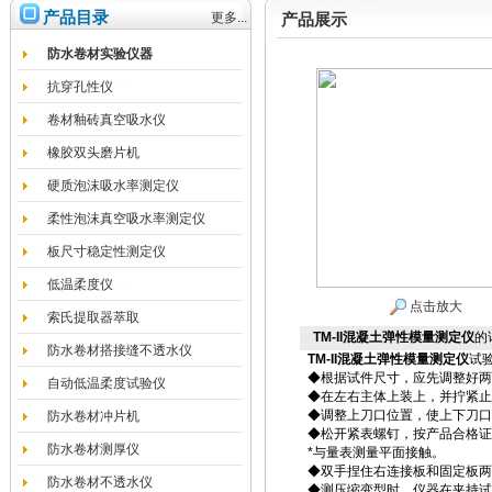
产品目录
更多...
产品展示
防水卷材实验仪器
抗穿孔性仪
卷材釉砖真空吸水仪
橡胶双头磨片机
硬质泡沫吸水率测定仪
柔性泡沫真空吸水率测定仪
板尺寸稳定性测定仪
低温柔度仪
点击放大
索氏提取器萃取
TM-II混凝土弹性模量测定仪
的
防水卷材搭接缝不透水仪
TM-II
混凝土弹性模量测定仪
试
◆根据试件尺寸，应先调整好两
自动低温柔度试验仪
◆在左右主体上装上，并拧紧止
◆调整上刀口位置，使上下刀口
防水卷材冲片机
◆松开紧表螺钉，按产品合格证
防水卷材测厚仪
*与量表测量平面接触。
◆双手捏住右连接板和固定板两
防水卷材不透水仪
◆测压缩变型时，仪器在夹持试