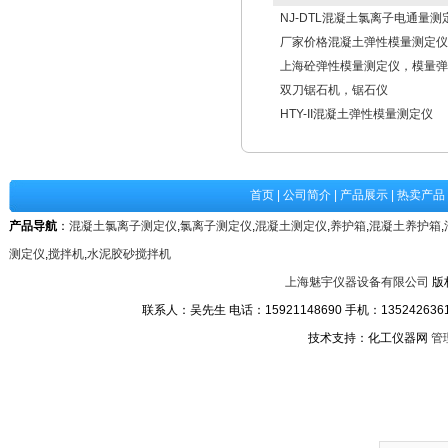
NJ-DTL混凝土氯离子电通量测
厂家价格混凝土弹性模量测定仪
上海砼弹性模量测定仪，模量弹
双刀锯石机，锯石仪
HTY-II混凝土弹性模量测定仪
首页
|
公司简介
|
产品展示
|
热卖产品
产品导航
：
混凝土氯离子测定仪
,
氯离子测定仪
,
混凝土测定仪
,
养护箱
,
混凝土养护箱
,
测定仪
,
搅拌机
,
水泥胶砂搅拌机
上海魅宇仪器设备有限公司
版
联系人：吴先生 电话：15921148690 手机：13524263611
技术支持：化工仪器网
管