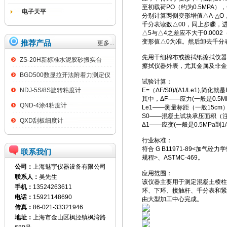
至初载荷PO（约为0.5MPA
电子天平
分别计算两侧变形增值△A-△
千分表读数△00，同上步骤，
△5与△4之差应不大于0.00
变形值△0为准。然后卸去千分
推荐产品
更多...
先用干细棉布或擦拭纸擦拭仪器
ZS-20H新标准水泥胶砂振实台
擦拭仪器外表，尤其金属及非金
BGD500数显拉开法附着力测定仪
试验计算：
NDJ-5S/8S旋转粘度计
E=（ΔF/S0)/(Δ1/Le1),简化就是
其中，ΔF——应力(一般是0.5
QND-4涂4粘度计
Le1——测量标距（一般15cm
S0——混凝土试块承压面积（注意1
QXD刮板细度计
Δ1——应变(一般是0.5MPa到
行业标准：
符合 G B11971-89<加气砼
联系我们
规程>、ASTMC-469。
公司：
上海魅宇仪器设备有限公司
应用范围：
联系人：
吴先生
该仪器主要用于测定混凝土棱柱
手机：
13524263611
环、下环、接触杆、千分表和紧
电话：
15921148690
由大型加工中心完成。
传真：
86-021-33321946
地址：
上海市金山区枫泾镇枫湾路