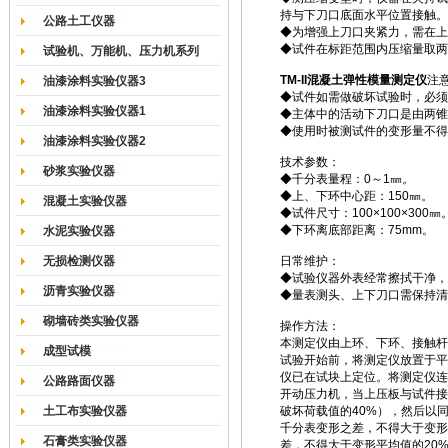
持与下刀口底面水平位置接触。
公路土工仪器
◆为增强上刀口夹紧力，需在上
◆试件在标距范围内压缩量取两
试验机、万能机、压力机系列
TM-II
混凝土弹性模量测定仪
注
油漆涂料实验仪器3
◆试件如需做破坏试验时，必须
油漆涂料实验仪器1
◆主体中的活动下刀口是由两锥
◆使用时被测试件的变形量不得
油漆涂料实验仪器2
技术参数：
砂浆实验仪器
◆千分表量程：0～1㎜。
◆上、下环中心距：150㎜。
混凝土实验仪器
◆试件尺寸：100×100×300㎜
◆下环离底部距离：75mm。
水泥实验仪器
无损检测仪器
日常维护：
◆试验仪器外表经常擦拭干净，
沥青实验仪器
◆量表测头、上下刀口需保持清
砌墙砖类实验仪器
操作方法：
本测定仪由上环、下环、接触杆
成型试模
试验开始前，将测定仪放置于平
仪已在试块上定位。将测定仪连
公路路面仪器
开动压力机，当上压板与试件接近
土工布实验仪器
破坏荷载值的40%），然后以
千分表变形之差，不得大于变形平
石膏类实验仪器
差，不得大于变形平均值的20