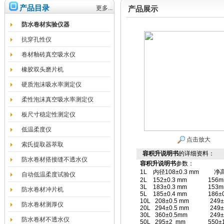
产品目录
更多...
产品展示
防水卷材实验仪器
抗穿孔性仪
卷材釉砖真空吸水仪
橡胶双头磨片机
硬质泡沫吸水率测定仪
柔性泡沫真空吸水率测定仪
板尺寸稳定性测定仪
低温柔度仪
点击放大
索氏提取器萃取
容积升说明书
的详细资料：
防水卷材搭接缝不透水仪
容积升说明书
参数：
1L 内径108±0.3 mm 净高
自动低温柔度试验仪
2L 152±0.3 mm 156m
3L 183±0.3 mm 153m
防水卷材冲片机
5L 185±0.4 mm 186
10L 208±0.5 mm 24
防水卷材测厚仪
20L 294±0.5 mm 24
30L 360±0.5mm 24
防水卷材不透水仪
50L 295±2 mm 550