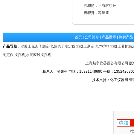
容积筒，上海容积升
容积升，容量筒
首页
|
公司简介
|
产品展示
|
热卖产品
产品导航
：
混凝土氯离子测定仪
,
氯离子测定仪
,
混凝土测定仪
,
养护箱
,
混凝土养护箱
,
测定仪
,
搅拌机
,
水泥胶砂搅拌机
上海魅宇仪器设备有限公司
版
联系人：吴先生 电话：15921148690 手机：13524263611
技术支持：化工仪器网
管
推