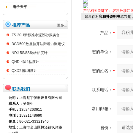
电子天平
产品相关关键字：
容积升浙江
如果你对
容积升说明书
感兴趣
推荐产品
更多...
产品：
ZS-20H新标准水泥胶砂振实台
BGD500数显拉开法附着力测定仪
您的单位：
NDJ-5S/8S旋转粘度计
QND-4涂4粘度计
您的姓名：
QXD刮板细度计
联系我们
联系电话：
公司：
上海魅宇仪器设备有限公司
联系人：
吴先生
常用邮箱：
手机：
13524263611
电话：
15921148690
传真：
86-021-33321946
地址：
上海市金山区枫泾镇枫湾路
省份：