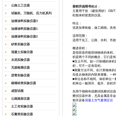
公路土工仪器
容积升说明书
概述：
主要用于按 《建筑用砂》 GB/T1
试验机、万能机、压力机系列
松散体积密度的仪器。
油漆涂料实验仪器3
特点：
优质加厚铁板，做工精细。具有
油漆涂料实验仪器1
适用范围：
油漆涂料实验仪器2
适用于化工、公路、水利、市政
砂浆实验仪器
概述容积：
混凝土实验仪器
是指容器所能容纳物体的体积。
积是两个不同的概念，它们是有
水泥实验仪器
■含义不同。如一只铁桶的体积
积，可不一定有容积。
无损检测仪器
■测量方法不同。在计算物体的
却是从物体的内部来测量。一种
沥青实验仪器
■单位名称不相同。体积单位一
砌墙砖类实验仪器
积单位一般用升、毫升、容积升
成型试模
先用干细棉布或擦拭纸擦拭仪器
擦拭仪器外表，尤其金属及非金
公路路面仪器
相关设备
混凝土含气量测定仪
土工布实验仪器
石膏类实验仪器