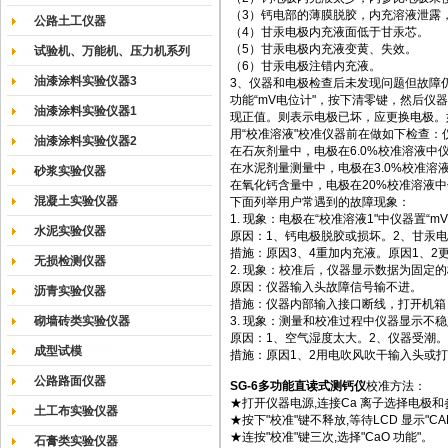
（3）钙电部的薄膜脱胶，内充溶液泄露
公路土工仪器
（4）甘汞电极内充液面低于甘汞芯。
（5）甘汞电极内充液变黄、失效。
试验机、万能机、压力机系列
（6）甘汞电极注错内充液。
油漆涂料实验仪器3
3、仪器和电极检查后未发现问题但故障仍
功能“mV电位计"，按下清零键，然后仪
油漆涂料实验仪器1
现正值。则表示电极已坏，应更换电极。
用“校准溶液"校准仪器前在做如下检查：
油漆涂料实验仪器2
在石灰剂量中，电极在6.0%校准溶液中仪
在水泥剂量测量中，电极在3.0%校准溶液
砂浆实验仪器
在氧化钙含量中，电极在20%校准溶液中
混凝土实验仪器
下面列举用户常遇到的故障现象：
1. 现象：电极在“校准溶液1"中仪器置“
水泥实验仪器
原因：1、钙电极脱胶或损坏。2、甘汞
措施：原因3、4重加内充液。原因1、2
无损检测仪器
2. 现象：校准后，仪器显示数据为固定
原因：仪器输入头故障信号输不进。
沥青实验仪器
措施：仪器内部输入接口断线，打开机箱
砌墙砖类实验仪器
3. 现象：测量和校准过程中仪器显示不
原因：1、空气湿度太大。2、仪器受潮。
成型试模
措施：原因1、2用电吹风吹干输入头或
公路路面仪器
SG-6
多功能直读式测钙仪
校准方法：
★打开仪器电源,连接Ca 离子选择电极
土工布实验仪器
★按下"校准"键不释放,等待LCD 显示"
★连按"校准"键三次,选择"CaO 功能"。
石膏类实验仪器