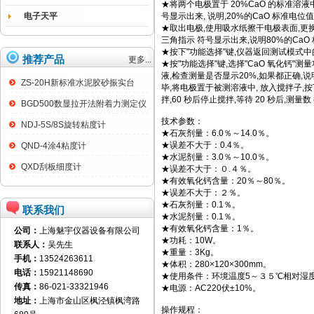
★将两个电极置于 20%CaO 的标准溶液中,
电子天平
号显示出来, 说明,20%的CaO 标准电
★取出电极,使用吸水纸擦干电极表面,更换 80
三角指示 符号显示出来,说明80%的Ca
★按下"功能选择"键,仪器返回测试模式中的
推荐产品
更多...
★按"功能选择"键,选择"CaO 氧化钙"测
液,检查测量是否显示20%,如果都正确,说
ZS-20H新标准水泥胶砂振实台
毕,将电极置于被测溶液中, 放入搅拌子,按
拌,60 秒后停止搅拌,等待 20 秒后,测
BGD500数显拉开法附着力测定仪
技术参数：
NDJ-5S/8S旋转粘度计
★石灰剂量：6.0％～14.0％。
★误差不大于：0.4％。
QND-4涂4粘度计
★水泥剂量：3.0％～10.0％。
QXD刮板细度计
★误差不大于：０.４％。
★有效氧化钙含量：20％～80％。
★误差不大于：２％。
★石灰剂量：0.1％。
联系我们
★水泥剂量：0.1％。
★有效氧化钙含量：1％。
公司：
上海魅宇仪器设备有限公司
★功耗：10W。
联系人：
吴先生
★重量：3Kg。
手机：
13524263611
★体积：280×120×300mm。
电话：
15921148690
★使用条件：环境温度5～３５℃相对湿度
传真：
86-021-33321946
★电源：AC220伏±10%。
地址：
上海市金山区枫泾镇枫湾路
操作规程：