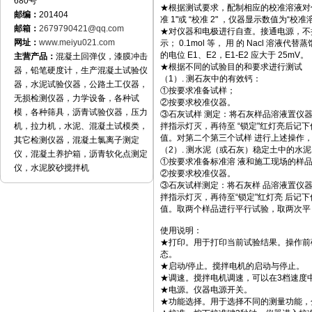
680号
★根据测试要求，配制相应的校准溶液对仪
邮编：
201404
准 1"或 “校准 2" ，仪器显示数值为“校准
邮箱：
2679790421@qq.com
★对仪器和电极进行自查。接通电源，不接电极，
网址：
www.meiyu021.com
示； 0.1mol 等， 用 的 Nacl 溶液
的电位 E1、E2，E1-E2 应大于 25mV。
主营产品：
混凝土回弹仪，漆膜冲击
★根据不同的试验目的和要求进行测试
器，铅笔硬度计，生产混凝土试验仪
（1）. 测石灰中的有效钙：
器，水泥试验仪器，公路土工仪器，
①按要求准备试样；
无损检测仪器，力学设备，各种试
②按要求校准仪器。
模，各种筛具，沥青试验仪器，压力
③石灰试样 测定：将石灰样品溶液置仪器
机，拉力机，水泥、混凝土试模类，
拌指示灯灭，再待至 “锁定"红灯亮后记
值。对第二个第三个试样 进行上述操作
其它检测仪器，混凝土氯离子测定
（2）. 测水泥（或石灰）稳定土中的水
仪，混凝土养护箱，沥青软化点测定
①按要求准备标准溶 液和施工现场的样
仪，水泥胶砂搅拌机
②按要求校准仪器。
③石灰试样测定：将石灰样 品溶液置仪器
拌指示灯灭，再待至“锁定"红灯亮 后记
值。取两个样品进行平行试验，取两次平
使用说明：
★打印。用于打印当前试验结果。操作前
态。
★启动/停止。搅拌电机的启动与停止。
★调速。搅拌电机调速，可以在3档速度
★电源。仪器电源开关。
★功能选择。用于选择不同的测量功能，