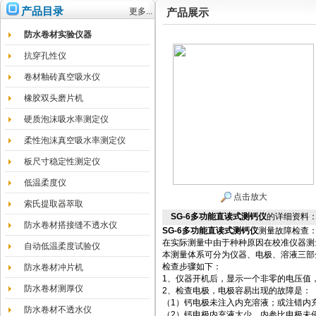
产品目录
更多...
产品展示
防水卷材实验仪器
抗穿孔性仪
卷材釉砖真空吸水仪
橡胶双头磨片机
硬质泡沫吸水率测定仪
柔性泡沫真空吸水率测定仪
板尺寸稳定性测定仪
低温柔度仪
点击放大
索氏提取器萃取
SG-6多功能直读式测钙仪
的详细资料
防水卷材搭接缝不透水仪
SG-6
多功能直读式测钙仪
测量故障检查
在实际测量中由于种种原因在校准仪器测
自动低温柔度试验仪
本测量体系可分为仪器、电极、溶液三部
检查步骤如下：
防水卷材冲片机
1、仪器开机后，显示一个非零的电压值
防水卷材测厚仪
2、检查电极，电极容易出现的故障是：
（1）钙电极未注入内充溶液；或注错内
防水卷材不透水仪
（2）钙电极内充液太少，内参比电极未