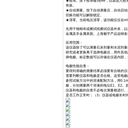
★校准。按下校准键3秒钟，仪器进入校
有效。
★自动测量。按下自动测量后，自动启动
切换功能可以解除锁定。
★清零。当前电压清零，该功能仅仅在m
先用干细棉布或擦拭纸擦拭仪器外表，以
金属及非金属表面。上海魅宇产品远销各
应用范围：
该仪器除了可以测量石灰剂量和水泥剂量
研究或者更换离子选择电极后，用作其他
择电极。标定数据可以存储在仪器内部，
电极性能自查：
要得到准确的测量结果必须要有合格的仪
需要判断仪器和电极是否合格。这里电极
参照试验方法中的溶液配制方法，用0.1mo
极，分别测量两个溶液的电位E1、E2。|
仪器和电极的自查不必每次测量都进行。
是否工作正常时；（3）仪器或电极长时