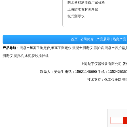
防水卷材测厚仪厂家价格
上海防水卷材测厚仪
板式测厚仪
首页
|
公司简介
|
产品展示
|
热卖产品
产品导航
：
混凝土氯离子测定仪
,
氯离子测定仪
,
混凝土测定仪
,
养护箱
,
混凝土养护箱
,
测定仪
,
搅拌机
,
水泥胶砂搅拌机
上海魅宇仪器设备有限公司
版
联系人：吴先生 电话：15921148690 手机：13524263611
技术支持：化工仪器网
管