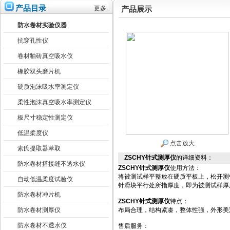
产品目录
更多...
产品展示
防水卷材实验仪器
抗穿孔性仪
卷材釉砖真空吸水仪
橡胶双头磨片机
硬质泡沫吸水率测定仪
柔性泡沫真空吸水率测定仪
板尺寸稳定性测定仪
低温柔度仪
点击放大
索氏提取器萃取
ZSCHY针式测厚仪
的详细资料：
防水卷材搭接缝不透水仪
ZSCHY
针式测厚仪
使用方法：
将被测试样平整放在硬质平板上，松开测
自动低温柔度试验仪
针滑块平行处所指厚度，即为被测试样厚
防水卷材冲片机
ZSCHY
针式测厚仪
特点：
防水卷材测厚仪
布局合理，结构紧凑，整体性强，外形美
防水卷材不透水仪
售后服务：