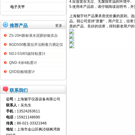
4.应放置在无尘、无腐蚀常温的环境中。
5.使用本产品前，请仔细阅读说明书，
电子天平
上海魅宇对产品秉承质优价廉的原则。选
品。我公司坚持“质量*，用户至上，信
推荐产品
更多...
质的产品、良好的信誉，得到新老用户的
ZS-20H新标准水泥胶砂振实台
BGD500数显拉开法附着力测定仪
NDJ-5S/8S旋转粘度计
QND-4涂4粘度计
QXD刮板细度计
联系我们
公司：
上海魅宇仪器设备有限公司
联系人：
吴先生
手机：
13524263611
电话：
15921148690
传真：
86-021-33321946
地址：
上海市金山区枫泾镇枫湾路