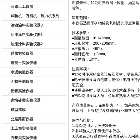
质保壹年，我公司开通网上购物，如需购
公路土工仪器
货等。
试验机、万能机、压力机系列
应用范围：
本仪器适用于矿物棉及其制品的厚度测量。是
油漆涂料实验仪器3
技术参数：
油漆涂料实验仪器1
●测量范围：0~140mm。
●压板尺寸：200×200mm。
油漆涂料实验仪器2
●压板压力：49Pa。
砂浆实验仪器
●测针直径：￠3mm。
●分度值：1mm。
混凝土实验仪器
注意事项：
水泥实验仪器
■实验时使用的仪器设备及器材，要布局
■电子仪器设备通电前，确保供电电压符
无损检测仪器
证安全。
■使用设备时，要认真阅读技术说明书，
沥青实验仪器
■初次使用设备人员，必须在熟练人员指
砌墙砖类实验仪器
产品质量保证，保修期为一年。如果你想
成型试模
设备网。上海魅宇占有国内行业非常大的
公路路面仪器
保养与维护：
1.每次使用后，应洗净擦干。
土工布实验仪器
2.非试验人员不得使用本仪器。
3.试验在进行过程中不得离开或与人闲谈
石膏类实验仪器