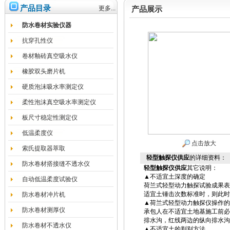
产品目录
更多...
产品展示
防水卷材实验仪器
抗穿孔性仪
卷材釉砖真空吸水仪
橡胶双头磨片机
硬质泡沫吸水率测定仪
柔性泡沫真空吸水率测定仪
板尺寸稳定性测定仪
低温柔度仪
点击放大
索氏提取器萃取
轻型触探仪供应
的详细资料：
防水卷材搭接缝不透水仪
轻型触探仪供应
其它说明：
▲不适宜土深度的确定
自动低温柔度试验仪
荷兰式轻型动力触探试验成果表示
适宜土锤击次数标准时，则此时
防水卷材冲片机
▲荷兰式轻型动力触探仪操作的
防水卷材测厚仪
承包人在不适宜土地基施工前必须
排水沟，红线两边的纵向排水沟
防水卷材不透水仪
▲不适宜土的判别方法