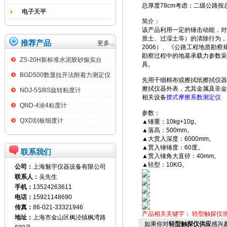
总厚度78cm考虑；二级公路按
电子天平
简介：
该产品利用一定的锤击动能，对
质土、过湿土等）的清除行为，依据
推荐产品
更多...
2006）、《公路工程地质勘察
勘察过程中的地基承载力参数采
ZS-20H新标准水泥胶砂振实台
具。
BGD500数显拉开法附着力测定仪
先用干细棉布或擦拭纸擦拭仪器
擦拭仪器外表，尤其金属及非金
NDJ-5S/8S旋转粘度计
相关设备
摆式摩擦系数测定仪
QND-4涂4粘度计
参数：
QXD刮板细度计
▲锤重：10kg+10g。
▲落高：500mm。
▲大贯入深度：6000mm。
▲贯入锤锤度：60度。
联系我们
▲贯入锤角大直径：40mm。
▲轻型：10KG。
公司：
上海魅宇仪器设备有限公司
联系人：
吴先生
手机：
13524263611
电话：
15921148690
传真：
86-021-33321946
产品相关关键字：
轻型触探仪
地址：
上海市金山区枫泾镇枫湾路
如果你对
轻型触探仪供应
感兴