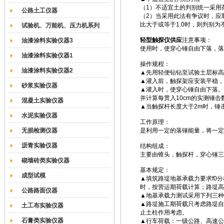
（1）不适宜土的判别统一采用
公路土工仪器
（2）当采用此法有争议时，应
比大于或等于1.0时，则判别为
试验机、万能机、压力机系列
轻型触探仪供应
注意事项：
油漆涂料实验仪器3
使用时，使穿心锤自由下落，落高
油漆涂料实验仪器1
操作规程：
油漆涂料实验仪器2
▲先用轻便钻钻至试验土层标高
▲灌入前，触探架应安装平稳，
砂浆实验仪器
▲灌入时，使穿心锤自由下落。
并计算每贯入10cm的实测锤击
混凝土实验仪器
▲当触探杆长度大于2m时，锤
水泥实验仪器
工作原理：
无损检测仪器
是利用一定的落锤能量，将一定
沥青实验仪器
结构组成：
主要由
锥
头，触探杆，穿心锤三
砌墙砖类实验仪器
基本规定：
成型试模
▲填筑路堤地基承载力要求f0分
时，按营运期荷载计算；路堤高
公路路面仪器
▲地基承载力测试采用下列三种
▲路堤施工期荷载只考虑路堤自
土工布实验仪器
止土柱作用考虑。
石膏类实验仪器
▲行车荷载：一级公路、高速公