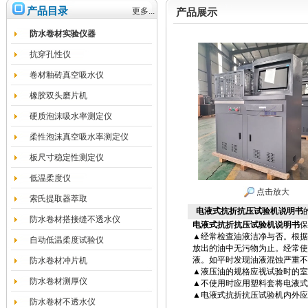
产品目录
更多...
产品展示
防水卷材实验仪器
抗穿孔性仪
卷材釉砖真空吸水仪
橡胶双头磨片机
硬质泡沫吸水率测定仪
柔性泡沫真空吸水率测定仪
板尺寸稳定性测定仪
低温柔度仪
点击放大
索氏提取器萃取
电液式抗折抗压试验机说明书
防水卷材搭接缝不透水仪
电液式抗折抗压试验机说明书
保
▲经常检查油液洁净与否。根据
自动低温柔度试验仪
放出的油中无污物为止。经常使
液。如平时发现油液混蚀严重不
防水卷材冲片机
▲液压油的规格应视试验时的室
防水卷材测厚仪
▲不使用时应用塑料套将电液式
▲电液式抗折抗压试验机内外应
防水卷材不透水仪