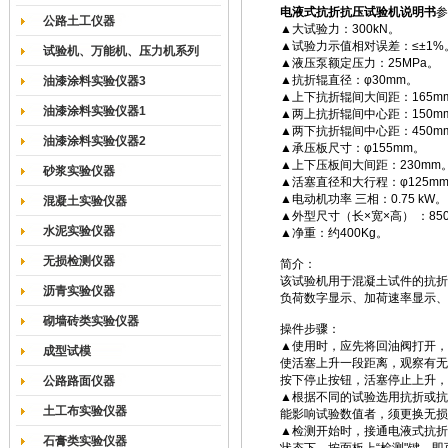
电液式抗折抗压试验机说明书
参
公路土工仪器
▲大试验力：300kN。
▲试验力示值相对误差：≤±1%
试验机、万能机、压力机系列
▲液压泵额定压力：25MPa。
▲抗折辊直径：φ30mm。
油漆涂料实验仪器3
▲上下抗折辊间大间距：165m
油漆涂料实验仪器1
▲两上抗折辊间中心距：150m
▲两下抗折辊间中心距：450m
油漆涂料实验仪器2
▲承压板尺寸：φ155mm。
▲上下压板间大间距：230mm
砂浆实验仪器
▲活塞直径和大行程：φ125mm×
▲电动机功率 三相：0.75 kW。
混凝土实验仪器
▲外型尺寸（长×宽×高） ：850×
水泥实验仪器
▲净重：约400Kg。
无损检测仪器
简介：
该试验机用于混凝土试件的抗折
沥青实验仪器
负荷数字显示、加荷速率显示、
砌墙砖类实验仪器
操件步骤：
▲使用时，应先将回油阀打开，
成型试模
使活塞上升一段距离，观察有无
按下停止按钮，活塞停止上升，
公路路面仪器
▲根据不同的试验选用抗折或抗
土工布实验仪器
能影响试验数值者，须更换无损
▲检测开始时，接通电液式抗折
石膏类实验仪器