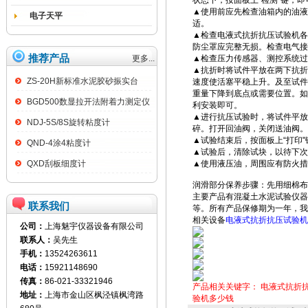
状态下，按面板上“检测"键，
▲使用前应先检查油箱内的油液
电子天平
适。
▲检查电液式抗折抗压试验机各
防尘罩应完整无损。检查电气接
推荐产品
更多...
▲检查压力传感器、测控系统过
▲抗折时将试件平放在两下抗折
ZS-20H新标准水泥胶砂振实台
速度使活塞平稳上升。及至试件
重量下降到
底
点或需要位置。如
BGD500数显拉开法附着力测定仪
利安装即可。
▲进行抗压试验时，将试件平放
NDJ-5S/8S旋转粘度计
碎。打开回油阀，关闭送油阀。
▲试验结束后，按面板上“打印
QND-4涂4粘度计
▲试验后，清除试块，以待下次
QXD刮板细度计
▲使用液压油，周围应有防火措
润滑部分保养步骤：先用细棉布
主要产品有混凝土水泥试验仪器
联系我们
等。所有产品保修期为一年，我
相关设备
电液式抗折抗压试验机
公司：
上海魅宇仪器设备有限公司
联系人：
吴先生
手机：
13524263611
电话：
15921148690
传真：
86-021-33321946
产品相关关键字：
电液式抗折
地址：
上海市金山区枫泾镇枫湾路
验机多少钱