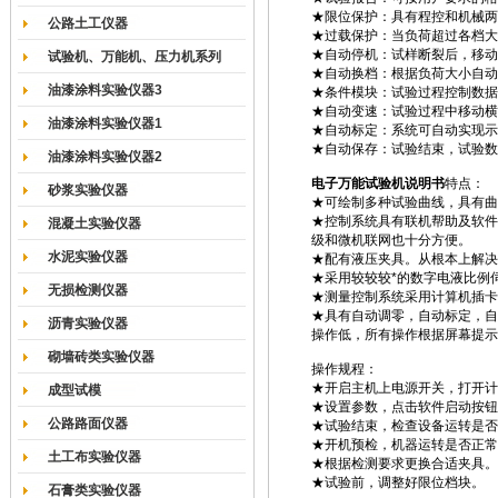
★限位保护：具有程控和机械两
公路土工仪器
★过载保护：当负荷超过各档大
★自动停机：试样断裂后，移动
试验机、万能机、压力机系列
★自动换档：根据负荷大小自动
油漆涂料实验仪器3
★条件模块：试验过程控制数据
★自动变速：试验过程中移动横
油漆涂料实验仪器1
★自动标定：系统可自动实现示
★自动保存：试验结束，试验数
油漆涂料实验仪器2
电子万能试验机说明书
特点：
砂浆实验仪器
★可绘制多种试验曲线，具有曲
★控制系统具有联机帮助及软件
混凝土实验仪器
级和微机联网也十分方便。
水泥实验仪器
★配有液压夹具。从根本上解决
★采用较较较*的数字电液比例
无损检测仪器
★测量控制系统采用计算机插卡
★具有自动调零，自动标定，自
沥青实验仪器
操作低，所有操作根据屏幕提示
砌墙砖类实验仪器
操作规程：
★开启主机上电源开关，打开计
成型试模
★设置参数，点击软件启动按钮
公路路面仪器
★试验结束，检查设备运转是否
★开机预检，机器运转是否正常
土工布实验仪器
★根据检测要求更换合适夹具。
★试验前，调整好限位档块。
石膏类实验仪器