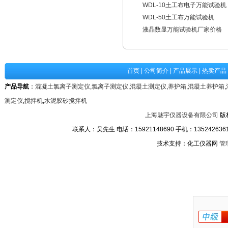
WDL-10土工布电子万能试验机
WDL-50土工布万能试验机
液晶数显万能试验机厂家价格
首页
|
公司简介
|
产品展示
|
热卖产品
产品导航
：
混凝土氯离子测定仪
,
氯离子测定仪
,
混凝土测定仪
,
养护箱
,
混凝土养护箱
,
测定仪
,
搅拌机
,
水泥胶砂搅拌机
上海魅宇仪器设备有限公司
版
联系人：吴先生 电话：15921148690 手机：13524263611
技术支持：化工仪器网
管