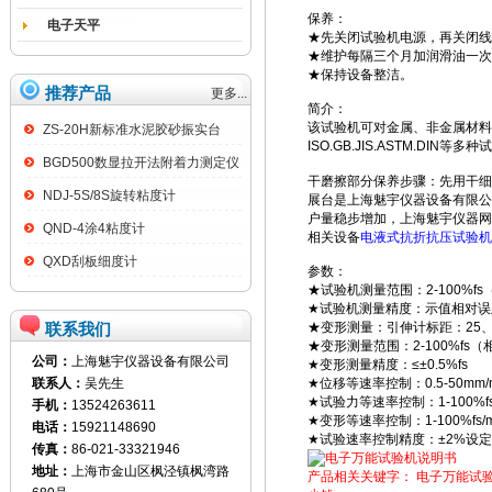
保养：
电子天平
★先关闭试验机电源，再关闭线
★维护每隔三个月加润滑油一次
★保持设备整洁。
推荐产品
更多...
简介：
该试验机可对金属、非金属材料
ZS-20H新标准水泥胶砂振实台
ISO.GB.JIS.ASTM.DIN等
BGD500数显拉开法附着力测定仪
干磨擦部分保养步骤：先用干细
NDJ-5S/8S旋转粘度计
展台是上海魅宇仪器设备有限公
户量稳步增加，上海魅宇仪器网
QND-4涂4粘度计
相关设备
电液式抗折抗压试验机
QXD刮板细度计
参数：
★试验机测量范围：2-100%fs
★试验机测量精度：示值相对误差
联系我们
★变形测量：引伸计标距：25、5
★变形测量范围：2-100%fs（
公司：
上海魅宇仪器设备有限公司
★变形测量精度：≤±0.5%fs
联系人：
吴先生
★位移等速率控制：0.5-50mm/m
★试验力等速率控制：1-100%fs/
手机：
13524263611
★变形等速率控制：1-100%fs/m
电话：
15921148690
★试验速率控制精度：±2%设
传真：
86-021-33321946
地址：
上海市金山区枫泾镇枫湾路
产品相关关键字：
电子万能试