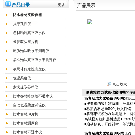
产品目录
更多...
产品展示
防水卷材实验仪器
抗穿孔性仪
卷材釉砖真空吸水仪
橡胶双头磨片机
硬质泡沫吸水率测定仪
柔性泡沫真空吸水率测定仪
板尺寸稳定性测定仪
低温柔度仪
点击放大
索氏提取器萃取
沥青粘结力试验仪说明书
的详
防水卷材搭接缝不透水仪
沥青粘结力试验仪说明书
准备工
■按要求的级配准备粗、细集料
自动低温柔度试验仪
■称混合料总重500g放入拌锅
■将环形试模放在油毛毡上，将
防水卷材冲片机
高试模对粗封层料选用10mm高
防水卷材测厚仪
■启动秒表，开始计时，等试样
防水卷材不透水仪
沥青粘结力试验仪说明书
优点：