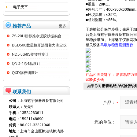
■重量：20KG。
电子天平
■外形尺寸：400x300x600mm
■环境温度：≤35℃。
■相对湿度：≤85%。
推荐产品
更多...
干磨擦部分保养步骤：先用干细
台是上海魅宇仪器设备有限公司
ZS-20H新标准水泥胶砂振实台
量稳步增加，上海魅宇仪器网功
相关设备
马歇尔稳定度测定仪
BGD500数显拉开法附着力测定仪
NDJ-5S/8S旋转粘度计
QND-4涂4粘度计
QXD刮板细度计
产品相关关键字：
沥青粘结力
试验多少钱
如果你对
沥青粘结力试验仪说
联系我们
公司：
上海魅宇仪器设备有限公司
产品：
联系人：
吴先生
手机：
13524263611
电话：
15921148690
您的单位：
传真：
86-021-33321946
地址：
上海市金山区枫泾镇枫湾路