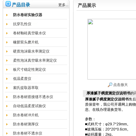
产品目录
更多...
产品展示
防水卷材实验仪器
抗穿孔性仪
卷材釉砖真空吸水仪
橡胶双头磨片机
硬质泡沫吸水率测定仪
柔性泡沫真空吸水率测定仪
板尺寸稳定性测定仪
低温柔度仪
点击放大
索氏提取器萃取
厚漆腻子稠度测定仪说明书
的
防水卷材搭接缝不透水仪
厚漆腻子稠度测定仪说明书
售后
质保壹年，我公司开通网上购物
自动低温柔度试验仪
息、在线办理退换货等。
防水卷材冲片机
参数：
防水卷材测厚仪
■式样尺寸：φ29.7*29mm。
■玻璃压板：20*20*0.6cm。
防水卷材不透水仪
■砝码重量：2kg。