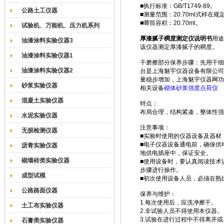
■执行标准：GB/T1749-89。
公路土工仪器
■测量范围：20.70ml式样在
■唧筒容积：20.70ml。
试验机、万能机、压力机系列
厚漆腻子稠度测定仪说明书
用途
油漆涂料实验仪器3
该仪器测定厚漆腻子的稠度。
油漆涂料实验仪器1
干磨擦部分保养步骤：先用干细
油漆涂料实验仪器2
台是上海魅宇仪器设备有限公司
量稳步增加，上海魅宇仪器网功
砂浆实验仪器
相关设备
砌体砂浆强度点荷仪
混凝土实验仪器
特点：
布局合理，结构紧凑，整体性强
水泥实验仪器
注意事项：
无损检测仪器
■实验时使用的仪器设备及器材
■电子仪器设备通电前，确保供
沥青实验仪器
地供电插座中，保证安全。
砌墙砖类实验仪器
■使用设备时，要认真阅读技术
步骤进行操作。
成型试模
■初次使用设备人员，必须在熟
公路路面仪器
保养与维护：
1.每次使用后，应洗净擦干。
土工布实验仪器
2.非试验人员不得使用本仪器。
3.试验在进行过程中不得离开
石膏类实验仪器