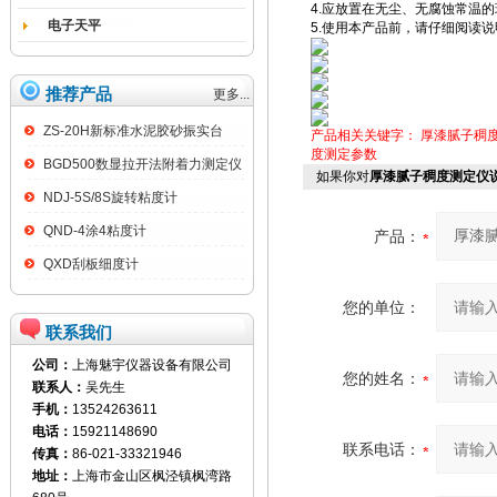
4.应放置在无尘、无腐蚀常温
电子天平
5.使用本产品前，请仔细阅读
推荐产品
更多...
ZS-20H新标准水泥胶砂振实台
产品相关关键字：
厚漆腻子稠
度测定参数
BGD500数显拉开法附着力测定仪
如果你对
厚漆腻子稠度测定仪
NDJ-5S/8S旋转粘度计
QND-4涂4粘度计
产品：
QXD刮板细度计
您的单位：
联系我们
公司：
上海魅宇仪器设备有限公司
您的姓名：
联系人：
吴先生
手机：
13524263611
电话：
15921148690
联系电话：
传真：
86-021-33321946
地址：
上海市金山区枫泾镇枫湾路