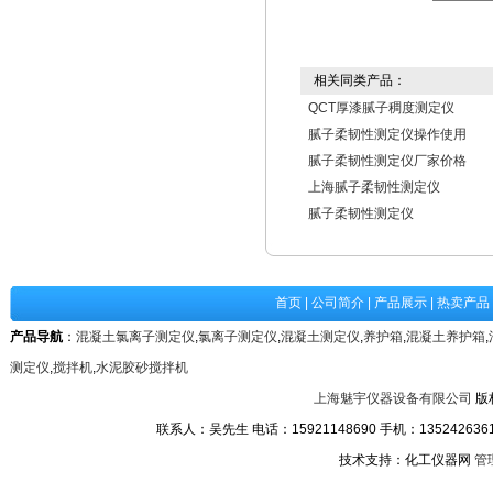
相关同类产品：
QCT厚漆腻子稠度测定仪
腻子柔韧性测定仪操作使用
腻子柔韧性测定仪厂家价格
上海腻子柔韧性测定仪
腻子柔韧性测定仪
首页
|
公司简介
|
产品展示
|
热卖产品
产品导航
：
混凝土氯离子测定仪
,
氯离子测定仪
,
混凝土测定仪
,
养护箱
,
混凝土养护箱
,
测定仪
,
搅拌机
,
水泥胶砂搅拌机
上海魅宇仪器设备有限公司
版
联系人：吴先生 电话：15921148690 手机：13524263611
技术支持：化工仪器网
管