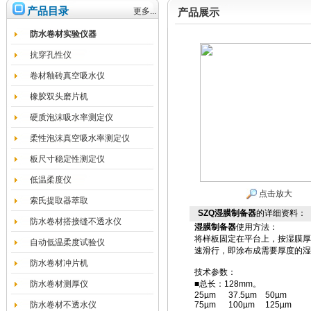
产品目录
更多...
产品展示
防水卷材实验仪器
抗穿孔性仪
卷材釉砖真空吸水仪
橡胶双头磨片机
硬质泡沫吸水率测定仪
柔性泡沫真空吸水率测定仪
板尺寸稳定性测定仪
低温柔度仪
点击放大
索氏提取器萃取
SZQ湿膜制备器
的详细资料：
防水卷材搭接缝不透水仪
湿膜制备器
使用方法：
将样板固定在平台上，按湿膜厚
自动低温柔度试验仪
速滑行，即涂布成需要厚度的湿
防水卷材冲片机
技术参数：
防水卷材测厚仪
■总长：128mm。
25µm 37.5µm 50µm
防水卷材不透水仪
75µm 100µm 125µm