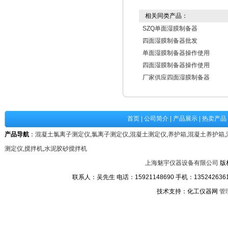
相关同类产品：
SZQ单面湿膜制备器
四面湿膜制备器批发
单面湿膜制备器操作使用
四面湿膜制备器操作使用
厂家供应四面湿膜制备器
首页
|
公司简介
|
产品展示
|
热卖产品
产品导航
：
混凝土氯离子测定仪
,
氯离子测定仪
,
混凝土测定仪
,
养护箱
,
混凝土养护箱
,
测定仪
,
搅拌机
,
水泥胶砂搅拌机
上海魅宇仪器设备有限公司
版
联系人：吴先生 电话：15921148690 手机：13524263611
技术支持：化工仪器网
管