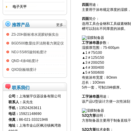
四面
用途：
电子天平
主要用于涂布规定厚度的湿膜，
四面
简介：
选用工具合金钢和工具碳素钢制
推荐产品
更多...
槽可以刮出不同厚度的涂膜。
ZS-20H新标准水泥胶砂振实台
工字涂布器
参数：
BGD500数显拉开法附着力测定仪
湿膜厚范围：75-600μm
NDJ-5S/8S旋转粘度计
▲1＃75/100
▲2＃125/150
QND-4涂4粘度计
▲3＃200/250
▲4＃300/400
QXD刮板细度计
▲5＃500/600
有效涂布宽度：8Omm
总长：10Omm
联系我们
5件一套，可制10种膜厚。
公司：
上海魅宇仪器设备有限公司
工字涂布器
用途：
该产品U型设计方便一次性涂刮
联系人：
吴先生
手机：
13524263611
电话：
15921148690
SZQ方形
说明：
传真：
86-021-33321946
方形制备器主要用于制备直线干燥
地址：
上海市金山区枫泾镇枫湾路
SZQ方形
技术参数：