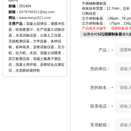
680号
不锈钢耐磨材质
邮编：
201404
有效涂布宽度：12.7mm；总长
邮箱：
2679790421@qq.com
订购信息：
网址：
www.meiyu021.com
立方体制备器: （38μm，76 μ
立方体制备器： （75μm，150
主营产品：
混凝土回弹仪，漆膜冲击
产品相关关键字：
湿膜制备器
器，铅笔硬度计，生产混凝土试验仪
如果你对
SZQ湿膜制备器
感兴
器，水泥试验仪器，公路土工仪器，
无损检测仪器，力学设备，各种试
模，各种筛具，沥青试验仪器，压力
产品：
机，拉力机，水泥、混凝土试模类，
其它检测仪器，混凝土氯离子测定
仪，混凝土养护箱，沥青软化点测定
您的单位：
仪，水泥胶砂搅拌机
您的姓名：
联系电话：
常用邮箱：