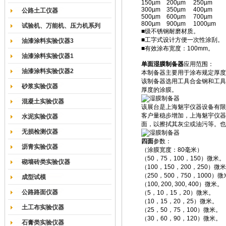
150µm 200µm 250µm
300µm 350µm 400µm
公路土工仪器
500µm 600µm 700µm
800µm 900µm 1000µm
试验机、万能机、压力机系列
■级不锈钢耐磨材质。
■工字式设计方便一次性涂刮。
油漆涂料实验仪器3
■有效涂布宽度：100mm。
油漆涂料实验仪器1
单面
湿膜制备器
应用范围：
油漆涂料实验仪器2
本制备器主要用于涂布规定厚度
该制备器选用工具合金钢和工具
砂浆实验仪器
厚度的涂膜。
混凝土实验仪器
该展台是上海魅宇仪器设备有限
客户量稳步增加，上海魅宇仪器
水泥实验仪器
面，以擦拭其灰尘或油污等。也
无损检测仪器
四面
参数：
沥青实验仪器
（涂膜宽度：80毫米）
（50，75，100，150）微米。
砌墙砖类实验仪器
（100，150，200，250）微
（250，500，750，1000）
成型试模
（100, 200, 300, 400）微米。
公路路面仪器
（5，10，15，20）微米。
（10，15，20，25）微米。
土工布实验仪器
（25，50，75，100）微米。
（30，60，90，120）微米。
石膏类实验仪器