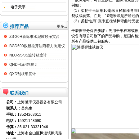
一般测定时，可以直接在产品标准规定的
例如：
电子天平
（1）柔韧性当后用10毫米直径轴棒弯
裂纹或剥落。在此，10毫米即是所通过
（2）柔韧性用1毫米直径轴棒弯曲时无
推荐产品
更多...
干磨擦部分保养步骤：先用干细棉布或擦
设备有限公司旗下的产品导购，是国内检
ZS-20H新标准水泥胶砂振实台
所有产品提供三包服务。
BGD500数显拉开法附着力测定仪
NDJ-5S/8S旋转粘度计
QND-4涂4粘度计
QXD刮板细度计
联系我们
公司：
上海魅宇仪器设备有限公司
联系人：
吴先生
手机：
13524263611
电话：
15921148690
传真：
86-021-33321946
地址：
上海市金山区枫泾镇枫湾路