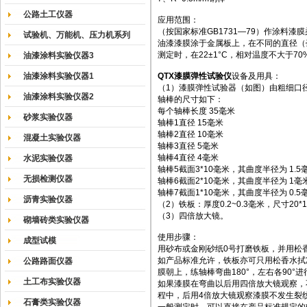
公路土工仪器
应用范围：
（按国家标准GB1731—79）作涂料漆
试验机、万能机、压力机系列
油漆漆膜涂于金属板上，在不同的直径（
测定时，在22±1°C，相对温度不大于7
油漆涂料实验仪器3
油漆涂料实验仪器1
QTX
漆膜弹性试验仪
设备及用具：
（1）漆膜弹性试验器（如图）由粗细口
油漆涂料实验仪器2
轴棒的尺寸如下：
每个轴棒长度 35毫米
砂浆实验仪器
轴棒1直径 15毫米
轴棒2直径 10毫米
混凝土实验仪器
轴棒3直径 5毫米
轴棒4直径 4毫米
水泥实验仪器
轴棒5截面3*10毫米，其曲度半径为 1.5
无损检测仪器
轴棒6截面2*10毫米，其曲度半径为 1毫
轴棒7截面1*10毫米，其曲度半径为 0.5
沥青实验仪器
（2）铁板：厚度0.2~0.3毫米，尺寸20*1
（3）四倍放大镜。
砌墙砖类实验仪器
使用步骤：
成型试模
用砂布或金刚砂纸0号打磨铁板，并用松
如产品标准允许，铁板亦可只用松香水拭
公路路面仪器
膜朝上，练轴棒弯曲180°，左右各90°
土工布实验仪器
如果漆膜在弯曲以后用四倍放大镜观察，不
程中，后用4倍放大镜观察漆膜不发生裂
石膏类实验仪器