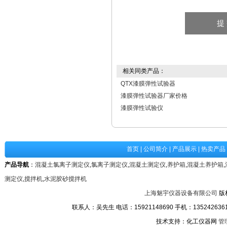
相关同类产品：
QTX漆膜弹性试验器
漆膜弹性试验器厂家价格
漆膜弹性试验仪
首页
|
公司简介
|
产品展示
|
热卖产品
产品导航
：
混凝土氯离子测定仪
,
氯离子测定仪
,
混凝土测定仪
,
养护箱
,
混凝土养护箱
,
测定仪
,
搅拌机
,
水泥胶砂搅拌机
上海魅宇仪器设备有限公司
版
联系人：吴先生 电话：15921148690 手机：13524263611
技术支持：化工仪器网
管