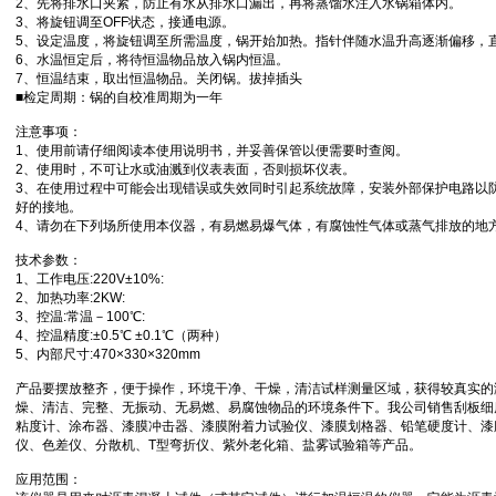
2、先将排水口夹紧，防止有水从排水口漏出，再将蒸馏水注入水锅箱体内。
3、将旋钮调至OFF状态，接通电源。
5、设定温度，将旋钮调至所需温度，锅开始加热。指针伴随水温升高逐渐偏移，
6、水温恒定后，将待恒温物品放入锅内恒温。
7、恒温结束，取出恒温物品。关闭锅。拔掉插头
■检定周期：锅的自校准周期为一年
注意事项：
1、使用前请仔细阅读本使用说明书，并妥善保管以便需要时查阅。
2、使用时，不可让水或油溅到仪表表面，否则损坏仪表。
3、在使用过程中可能会出现错误或失效同时引起系统故障，安装外部保护电路以
好的接地。
4、请勿在下列场所使用本仪器，有易燃易爆气体，有腐蚀性气体或蒸气排放的地
技术参数：
1、工作电压:220V±10%:
2、加热功率:2KW:
3、控温:常温－100℃:
4、控温精度:±0.5℃ ±0.1℃（两种）
5、内部尺寸:470×330×320mm
产品要摆放整齐，便于操作，环境干净、干燥，清洁试样测量区域，获得较真实的
燥、清洁、完整、无振动、无易燃、易腐蚀物品的环境条件下。我公司销售刮板细
粘度计、涂布器、漆膜冲击器、漆膜附着力试验仪、漆膜划格器、铅笔硬度计、漆
仪、色差仪、分散机、T型弯折仪、紫外老化箱、盐雾试验箱等产品。
应用范围：