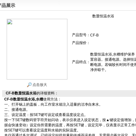
产品展示
数显恒温水浴
产品型号：
CF-B
产品报价：
数显恒温水浴,水槽维护保养
置容器。接通电源。选择恒
产品特点：
断电源。若锅较长时间不使
净并晾干。
点击放大
CF-B数显恒温水浴
的详细资料：
CF-B
数显恒温水浴
,水槽
使用方法：
一、打开锅上的盖板，向工作室水箱注入适量的洁净自来水。
二、接通电源。
三、设定温度：按SET键可设定或查看温度设定点。
按一下SET键数码管字符开始闪动，表示仪表进入设定状态，按▲键设定值增加
据会快速变动）设定你所需要的温度，再按SET键，设定完毕，仪表显示正常工作
按SET键可以查看设定温度和水箱的实际温度。
本仪器通过多次调试，已经设定好提前量和传感器误差值，无需用户再次设定，无