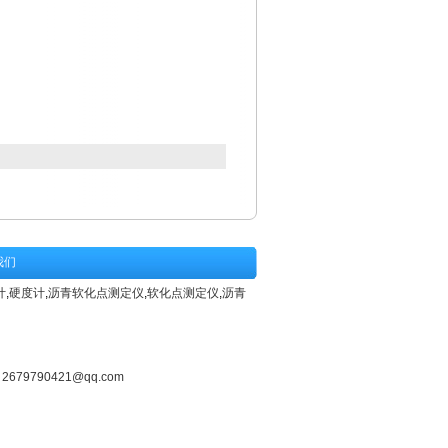
我们
计
,
硬度计
,
沥青软化点测定仪
,
软化点测定仪
,
沥青
：
2679790421@qq.com