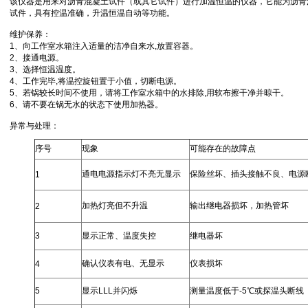
该仪器是用来对沥青混凝土试件（或其它试件）进行加温恒温的仪器，它能为沥青
试件，具有控温准确，升温恒温自动等功能。
维护保养：
1、向工作室水箱注入适量的洁净自来水,放置容器。
2、接通电源。
3、选择恒温温度。
4、工作完毕,将温控旋钮置于小值，切断电源。
5、若锅较长时间不使用，请将工作室水箱中的水排除,用软布擦干净并晾干。
6、请不要在锅无水的状态下使用加热器。
异常与处理：
序号
现象
可能存在的故障点
通电电源指示灯不亮无显示
保险丝坏、插头接触不良、电源
1
加热灯亮但不升温
输出继电器损坏，加热管坏
2
3
显示正常、温度失控
继电器坏
确认仪表有电、无显示
仪表损坏
4
5
显示LLL并闪烁
测量温度低于-5℃或探温头断线