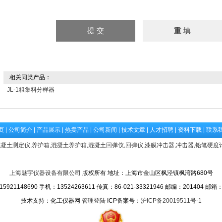
相关同类产品：
JL-1粗集料分样器
页
|
公司简介
|
产品展示
|
热卖产品
|
公司新闻
|
技术文章
|
人才招聘
|
资料下载
|
联系
混凝土测定仪
,
养护箱
,
混凝土养护箱
,
混凝土回弹仪
,
回弹仪
,
漆膜冲击器
,
冲击器
,
铅笔硬度
上海魅宇仪器设备有限公司
版权所有 地址：上海市金山区枫泾镇枫湾路680号
1148690 手机：13524263611 传真：86-021-33321946 邮编：201404 邮箱
技术支持：化工仪器网
管理登陆
ICP备案号：
沪ICP备20019511号-1