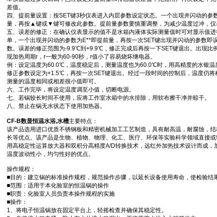
差值。
四、提前量设置：按SET键3秒仪表进入内层参数设定状态。一个出现并闪动的参数
量，再按▲键或▼键可修改此参数。提前量参数要慎重调整，为减少温度过冲，仪
五、误差的修正：在确认仪表显示的值不是水箱内液体实际测量值时可对显示值进行
单，一个出现并闪动的参数为E**即提前量，再按一次SET键出现并闪动的参数
数。误差的修正范围为-9.9℃到+9.9℃，修正完成后再按一下SET键退出。出现比例
现加热周期r，r一般为60-90秒，r值小了容易烧坏继电器。
例：设定温度为60.0℃，温度稳定后，测量温度也为60.0℃时，用高精度的水银温
修正参数设定为+1.5℃，再按一次SET键退出。经过一段时间的控制后，温度仍将
测量的温度相同或相差很小值即可。
六、工作完毕，将设定温度调至小值，切断电源。
七、若锅较长时间不使用，应将工作室水箱中的水排除，用软布擦干净并晾干。
八、禁止在锅无水状态下使用加热器。
CF-B
数显恒温水浴
,水槽
主要特点：
该产品选用进口优质不锈钢板和精密机械加工工艺制造，具有耐高温，耐腐蚀，结
长等优点。该产品是生物、植物、物理、化工、医疗、环保等实验科学领域直接或
用高稳定性运算放大器和双积分高精度A/D转换技术，远红外加热技术设计而成，
温度波动性小，均匀性好的优点。
操作规程：
■目的：建立锅的标准操作规程，规范操作步骤，以延长设备使用寿命，使检验结
■范围：适用于本化验室的恒温锅的操作
■职责：化验室人员负责本操作规程的实施
■操作：
1、将电子恒温锅放在固定平台上，轻摇检查并确保其稳定性。