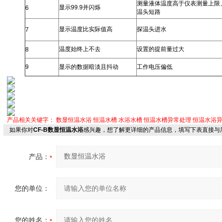
测量液体温度高于仪表测量上限
显示99.9并闪烁
6
温头短路
显示温度比实际值高
探温头进水
7
温度始终上不去
设置的提前量过大
8
9
显示的数据暗淡且抖动
工作电压偏低
产品相关关键字：
数显恒温水浴
恒温水槽
水浴水槽
恒温水槽异常处理
恒温水浴
如果你对
CF-B数显恒温水浴
感兴趣，想了解更详细的产品信息，填写下表直接与
产品：
您的单位：
您的姓名：