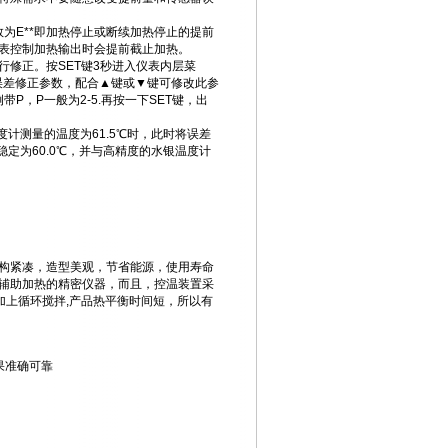
为E**即加热停止或断续加热停止的提前
表控制加热输出时会提前截止加热。
修正。按SET键3秒进入仪表内层菜
即误差修正参数，配合▲键或▼键可修改此参
带P，P一般为2-5.再按一下SET键，出
度计测量的温度为61.5℃时，此时将误差
稳定为60.0℃，并与高精度的水银温度计
构紧凑，造型美观，节省能源，使用寿命
辅助加热的精密仪器，而且，控温装置采
加上循环搅拌,产品热平衡时间短，所以有
果准确可靠