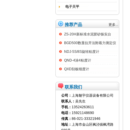
电子天平
推荐产品
更多...
ZS-20H新标准水泥胶砂振实台
BGD500数显拉开法附着力测定仪
NDJ-5S/8S旋转粘度计
QND-4涂4粘度计
QXD刮板细度计
联系我们
公司：
上海魅宇仪器设备有限公司
联系人：
吴先生
手机：
13524263611
电话：
15921148690
传真：
86-021-33321946
地址：
上海市金山区枫泾镇枫湾路