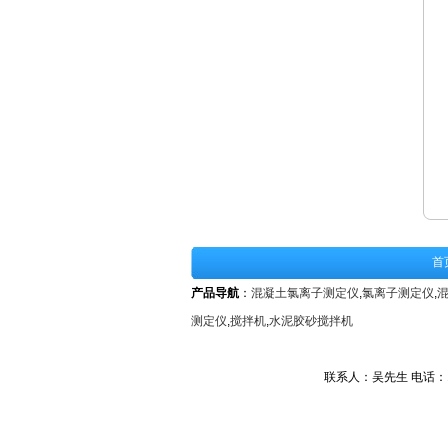
首
产品导航
：
混凝土氯离子测定仪
,
氯离子测定仪
,
测定仪
,
搅拌机
,
水泥胶砂搅拌机
联系人：吴先生 电话：1592