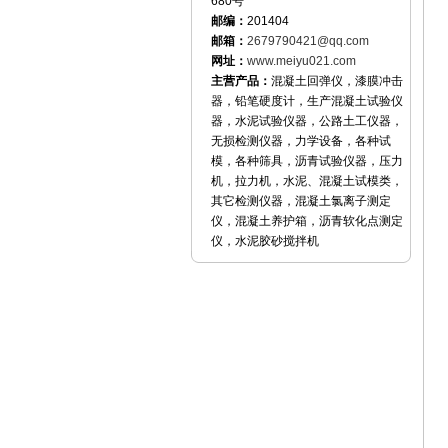
680号
邮编：
201404
邮箱：
2679790421@qq.com
网址：
www.meiyu021.com
主营产品：
混凝土回弹仪，漆膜冲击
器，铅笔硬度计，生产混凝土试验仪
器，水泥试验仪器，公路土工仪器，
无损检测仪器，力学设备，各种试
模，各种筛具，沥青试验仪器，压力
机，拉力机，水泥、混凝土试模类，
其它检测仪器，混凝土氯离子测定
仪，混凝土养护箱，沥青软化点测定
仪，水泥胶砂搅拌机