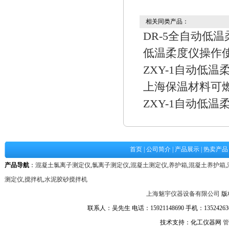
相关同类产品：
DR-5全自动低
低温柔度仪操作
ZXY-1自动低温
上海保温材料可
ZXY-1自动低温
首页
|
公司简介
|
产品展示
|
热卖产品
产品导航
：
混凝土氯离子测定仪
,
氯离子测定仪
,
混凝土测定仪
,
养护箱
,
混凝土养护箱
,
测定仪
,
搅拌机
,
水泥胶砂搅拌机
上海魅宇仪器设备有限公司
版
联系人：吴先生 电话：15921148690 手机：1352426361
技术支持：化工仪器网
管