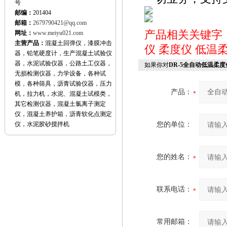
号
邮编：
201404
邮箱：
2679790421@qq.com
产品相关关键字
网址：
www.meiyu021.com
主营产品：
混凝土回弹仪，漆膜冲击
仪
柔度仪
低温
器，铅笔硬度计，生产混凝土试验仪
器，水泥试验仪器，公路土工仪器，
如果你对
DR-5全自动低温柔度
无损检测仪器，力学设备，各种试
模，各种筛具，沥青试验仪器，压力
产品：
机，拉力机，水泥、混凝土试模类，
其它检测仪器，混凝土氯离子测定
仪，混凝土养护箱，沥青软化点测定
仪，水泥胶砂搅拌机
您的单位：
您的姓名：
联系电话：
常用邮箱：