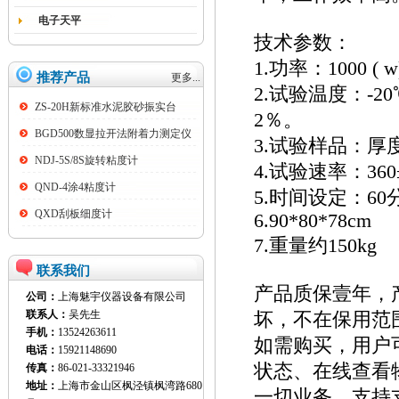
电子天平
技术参数：
1.功率：1000 ( w)
推荐产品
更多...
2.试验温度：-2
ZS-20H新标准水泥胶砂振实台
2％。
BGD500数显拉开法附着力测定仪
3.试验样品：厚度3
NDJ-5S/8S旋转粘度计
4.试验速率：360
QND-4涂4粘度计
5.时间设定：6
QXD刮板细度计
6.90*80*78cm
7.重量约150kg
联系我们
产品质保壹年，
公司：
上海魅宇仪器设备有限公司
联系人：
吴先生
坏，不在保用范
手机：
13524263611
如需购买，用户
电话：
15921148690
状态、在线查看
传真：
86-021-33321946
地址：
上海市金山区枫泾镇枫湾路680
一切业务，支持