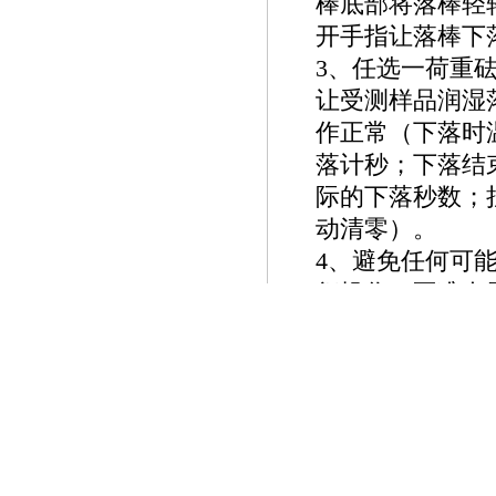
棒底部将落棒轻
开手指让落棒下
3、任选一荷重
让受测样品润湿
作正常（下落时
落计秒；下落结
际的下落秒数；
动清零）。
4、避免任何可
行操作；不准在
轻轻拉起并搁置
下，将其涂在落
5、选择适当的
验，以确认所选
准ASTM D40
不超过60秒。通