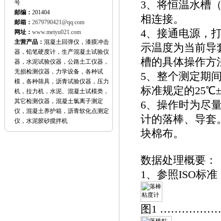
号
3、将恒温水槽
邮编：
201404
相连接。
邮箱：
2679790421@qq.com
4、接通电源，
网址：
www.meiyu021.com
主营产品：
混凝土回弹仪，漆膜冲击
示温度为当前导套
器，铅笔硬度计，生产混凝土试验仪
槽的具体操作方
器，水泥试验仪器，公路土工仪器，
无损检测仪器，力学设备，各种试
5、整个测定期间
模，各种筛具，沥青试验仪器，压力
标准规定的25℃
机，拉力机，水泥、混凝土试模类，
其它检测仪器，混凝土氯离子测定
6、操作时为尽
仪，混凝土养护箱，沥青软化点测定
计的落棒、导套
仪，水泥胶砂搅拌机
块棉布。
数据处理概要：
1、参照ISO标
图1 ……………