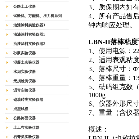
3、质保期内如
公路土工仪器
4、所有产品售
试验机、万能机、压力机系列
钟内响应处理。
油漆涂料实验仪器3
油漆涂料实验仪器1
LBN-II
落棒粘度
油漆涂料实验仪器2
1、使用电源：220
砂浆实验仪器
2、适用表观粘度范
混凝土实验仪器
3、落棒尺寸：Φ12
水泥实验仪器
4、落棒重量：13
无损检测仪器
5、砝码组克数（共407
沥青实验仪器
1000g
砌墙砖类实验仪器
6、仪器外形尺寸（
成型试模
7、重量（含仪器
公路路面仪器
土工布实验仪器
概述：
石膏类实验仪器
LBN-II（也