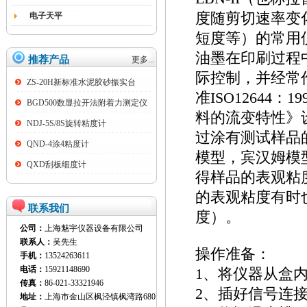
度随剪切速率变
电子天平
短度等）的常用
油墨在印刷过程
推荐产品
更多...
际控制，并经常作
ZS-20H新标准水泥胶砂振实台
准ISO12644
BGD500数显拉开法附着力测定仪
料的流变特性》
NDJ-5S/8S旋转粘度计
过涂有测试样品
QND-4涂4粘度计
模型，宾汉姆模
QXD刮板细度计
得样品的表观粘
的表观粘度有时
联系我们
度）。
公司：
上海魅宇仪器设备有限公司
联系人：
吴先生
操作准备：
手机：
13524263611
电话：
15921148690
1、将仪器从盒
传真：
86-021-33321946
2、插好信号连
地址：
上海市金山区枫泾镇枫湾路680