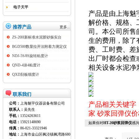
电子天平
产品是由上海魅
解价格、规格、
推荐产品
更多...
司。本公司所售
ZS-20H新标准水泥胶砂振实台
生的费用，除了
BGD500数显拉开法附着力测定仪
费、工时费、差
NDJ-5S/8S旋转粘度计
出厂时都会检查
QND-4涂4粘度计
相关设备水泥净
QXD刮板细度计
联系我们
产品相关关键字
公司：
上海魅宇仪器设备有限公司
联系人：
吴先生
家
砂浆回弹仪价
手机：
13524263611
电话：
15921148690
如果你对
HT-20砂浆回弹仪
感
传真：
86-021-33321946
地址：
上海市金山区枫泾镇枫湾路680