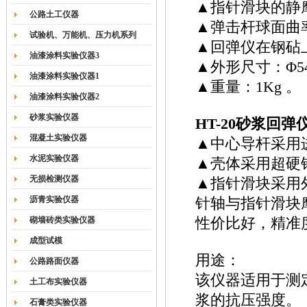
▲指针滑块的静摩擦
公路土工仪器
▲弹击杆球面曲率
试验机、万能机、压力机系列
▲回弹仪在钢砧上
油漆涂料实验仪器3
▲外形尺寸：Φ54
油漆涂料实验仪器1
▲重量：1Kg 。
油漆涂料实验仪器2
砂浆实验仪器
HT-20砂浆回弹
混凝土实验仪器
▲中心导杆采用
水泥实验仪器
▲壳体采用超硬
无损检测仪器
▲指针滑块采用
沥青实验仪器
针轴与指针滑块
砌墙砖类实验仪器
性价比好，精准
成型试模
用途：
公路路面仪器
该仪器适用于测
土工布实验仪器
浆的抗压强度。
石膏类实验仪器