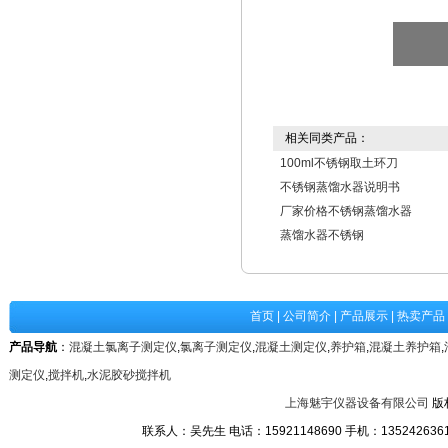
相关同类产品：
100ml不锈钢取土环刀
不锈钢蒸馏水器说明书
厂家价格不锈钢蒸馏水器
蒸馏水器不锈钢
首页
|
公司简介
|
产品展示
|
热卖产品
产品导航
：
混凝土氯离子测定仪
,
氯离子测定仪
,
混凝土测定仪
,
养护箱
,
混凝土养护箱
,
测定仪
,
搅拌机
,
水泥胶砂搅拌机
上海魅宇仪器设备有限公司
版
联系人：吴先生 电话：15921148690 手机：13524263611