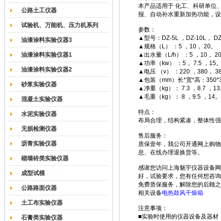
本产品适用于 化工、科研单位
公路土工仪器
报、自动补水重新加热功能，设
试验机、万能机、压力机系列
参数：
▲型号：DZ-5L ，DZ-10L， DZ
油漆涂料实验仪器3
▲规格（L） ：5 ，10， 20。
油漆涂料实验仪器1
▲出水量（L/h） ：5 ，10， 2
▲功率（kw） ：5， 7.5 ，15
油漆涂料实验仪器2
▲电压 （v） ：220 ，380， 3
▲包装（mm）长*宽*高：350*370*
砂浆实验仪器
▲净重（kg）： 7.3 ，8.7 ，1
▲毛重（kg）： 8 ，9.5 ，14。
混凝土实验仪器
特点：
水泥实验仪器
布局合理，结构紧凑，整体性强
无损检测仪器
售后服务：
沥青实验仪器
质保壹年，我公司开通网上购物
息、在线办理退换货等。
砌墙砖类实验仪器
感谢您访问上海魅宇仪器设备网
成型试模
好，试验要求，您有任何想咨询
免费质保服务，解除您的后顾之
公路路面仪器
相关设备
电热鼓风干燥箱
土工布实验仪器
注意事项：
■实验时使用的仪器设备及器材
石膏类实验仪器