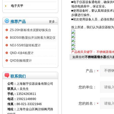
■电子仪器设备通电前，确保供
电子天平
地供电插座中，保证安全。
■使用设备时，要认真阅读技术
步骤进行操作。
■初次使用设备人员，必须在熟
推荐产品
更多...
按上所述，我们认为该仪器较为
ZS-20H新标准水泥胶砂振实台
BGD500数显拉开法附着力测定仪
NDJ-5S/8S旋转粘度计
产品相关关键字：
不锈钢蒸馏
QND-4涂4粘度计
如果你对
不锈钢蒸馏水器
感兴
QXD刮板细度计
产品：
联系我们
公司：
上海魅宇仪器设备有限公司
您的单位：
联系人：
吴先生
手机：
13524263611
电话：
15921148690
您的姓名：
传真：
86-021-33321946
地址：
上海市金山区枫泾镇枫湾路