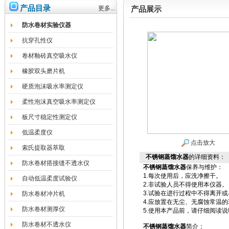
产品目录
更多...
产品展示
防水卷材实验仪器
抗穿孔性仪
卷材釉砖真空吸水仪
橡胶双头磨片机
硬质泡沫吸水率测定仪
柔性泡沫真空吸水率测定仪
板尺寸稳定性测定仪
低温柔度仪
点击放大
索氏提取器萃取
不锈钢蒸馏水器
的详细资料：
防水卷材搭接缝不透水仪
不锈钢蒸馏水器
保养与维护：
1.每次使用后，应洗净擦干。
自动低温柔度试验仪
2.非试验人员不得使用本仪器。
3.试验在进行过程中不得离开
防水卷材冲片机
4.应放置在无尘、无腐蚀常温
防水卷材测厚仪
5.使用本产品前，请仔细阅读
防水卷材不透水仪
不锈钢蒸馏水器
简介：